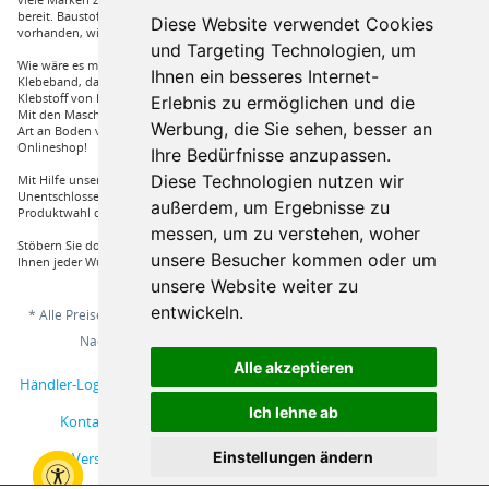
bereit. Baustoffe für den Außenbereich haben wir ebenso in unserem Sortiment
Diese Website verwendet Cookies
vorhanden, wie Dachfenster, Gartenhäuser und auch diverse Zäune.
und Targeting Technologien, um
Wie wäre es mit Klebstoffe von Uzin, wie zum Beispiel das Aluminium
Ihnen ein besseres Internet-
Klebeband, dass Sie auch bei hoher Hitze einsetzen können oder auch ein
Klebstoff von Bona, dass für verkleben von Massivholzdielen in Einsatz kommt.
Erlebnis zu ermöglichen und die
Mit den Maschinen von Wolff und Janser können sie im Handumdrehen jeder
Werbung, die Sie sehen, besser an
Art an Boden verarbeiten. Vieles mehr an Marken und Artikel nur bei uns im
Onlineshop!
Ihre Bedürfnisse anzupassen.
Diese Technologien nutzen wir
Mit Hilfe unserer Service Hotline sind Sie nur mit einem Anruf von ihrer
Unentschlossenheit erlöst und bekommen von einem Fachprofi die beste
außerdem, um Ergebnisse zu
Produktwahl die für sie relevant ist.
messen, um zu verstehen, woher
Stöbern Sie doch einfach durch unserem Sortiment und Sie werden sehen, dass
unsere Besucher kommen oder um
Ihnen jeder Wunsch erfüllt wird.
unsere Website weiter zu
entwickeln.
* Alle Preise inkl. gesetzl. Mehrwertsteuer zzgl.
Versandkosten
und ggf.
Nachnahmegebühren, wenn nicht anders beschrieben
Alle akzeptieren
Händler-Login
Musterbestellung
Über uns
Hilfe / Support
Ich lehne ab
Kontakt
AGB
Online-Streitschlichtungsplattform
Einstellungen ändern
Versand und Zahlungsbedingungen
Impressum