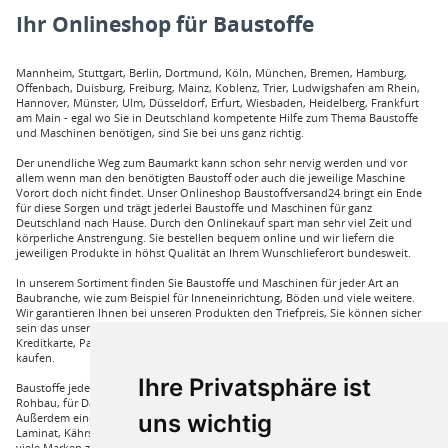
Ihr Onlineshop für Baustoffe
Mannheim, Stuttgart, Berlin, Dortmund, Köln, München, Bremen, Hamburg,
Offenbach, Duisburg, Freiburg, Mainz, Koblenz, Trier, Ludwigshafen am Rhein,
Hannover, Münster, Ulm, Düsseldorf, Erfurt, Wiesbaden, Heidelberg, Frankfurt
am Main - egal wo Sie in Deutschland kompetente Hilfe zum Thema Baustoffe
und Maschinen benötigen, sind Sie bei uns ganz richtig.
Der unendliche Weg zum Baumarkt kann schon sehr nervig werden und vor
allem wenn man den benötigten Baustoff oder auch die jeweilige Maschine
Vorort doch nicht findet. Unser Onlineshop Baustoffversand24 bringt ein Ende
für diese Sorgen und trägt jederlei Baustoffe und Maschinen für ganz
Deutschland nach Hause. Durch den Onlinekauf spart man sehr viel Zeit und
körperliche Anstrengung. Sie bestellen bequem online und wir liefern die
jeweiligen Produkte in höhst Qualität an Ihrem Wunschlieferort bundesweit.
In unserem Sortiment finden Sie Baustoffe und Maschinen für jeder Art an
Baubranche, wie zum Beispiel für Inneneinrichtung, Böden und viele weitere.
Wir garantieren Ihnen bei unseren Produkten den Triefpreis, Sie können sicher
sein das unsere Preisangebote die besten sind. Sie können bei uns mit
Kreditkarte, Paypal und auch mit Vorkasse bei uns auf Rechnung Baustoffe
kaufen.
Ihre Privatsphäre ist
Baustoffe jeder Art die sie für ihren Haus benötigen, wie beispielsweise für den
Rohbau, für Dämmungen für ihr Haus und für den Innenausbau. Wir führen
uns wichtig
Außerdem eine große Auswahl an Bodenbelägen wie GUNREBEN Parkett, JOKA
Laminat, Kährs Parkett, Pardor Laminat, PCV Boden der Marke Wefloor und
viele Marken zu Fliesen, hierzu steht unser Service Team aus Fachprofis zur Hilfe