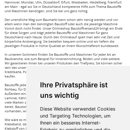
Hannover, Münster, Ulm, Düsseldorf, Erfurt, Wiesbaden, Heidelberg, Frankfurt
am Main - egal wo Sie in Deutschland kompetente Hilfe zum Thema Baustoffe
und Maschinen benötigen, sind Sie bei uns ganz richtig.
Der unendliche Weg zum Baumarkt kann schon sehr nervig werden und vor
allem wenn man den benötigten Baustoff oder auch die jeweilige Maschine
Vorort doch nicht findet. Unser Onlineshop Baustoffversand24 bringt ein Ende
für diese Sorgen und trägt jederlei Baustoffe und Maschinen für ganz
Deutschland nach Hause. Durch den Onlinekauf spart man sehr viel Zeit und
körperliche Anstrengung. Sie bestellen bequem online und wir liefern die
jeweiligen Produkte in höhst Qualität an Ihrem Wunschlieferort bundesweit.
In unserem Sortiment finden Sie Baustoffe und Maschinen für jeder Art an
Baubranche, wie zum Beispiel für Inneneinrichtung, Böden und viele weitere.
Wir garantieren Ihnen bei unseren Produkten den Triefpreis, Sie können sicher
sein das unsere Preisangebote die besten sind. Sie können bei uns mit
Kreditkarte, Paypal und auch mit Vorkasse bei uns auf Rechnung Baustoffe
kaufen.
Ihre Privatsphäre ist
Baustoffe jeder Art die sie für ihren Haus benötigen, wie beispielsweise für den
Rohbau, für Dämmungen für ihr Haus und für den Innenausbau. Wir führen
uns wichtig
Außerdem eine große Auswahl an Bodenbelägen wie GUNREBEN Parkett, JOKA
Laminat, Kährs Parkett, Pardor Laminat, PCV Boden der Marke Wefloor und
viele Marken zu Fliesen, hierzu steht unser Service Team aus Fachprofis zur Hilfe
bereit. Baustoffe für den Außenbereich haben wir ebenso in unserem Sortiment
Diese Website verwendet Cookies
vorhanden, wie Dachfenster, Gartenhäuser und auch diverse Zäune.
und Targeting Technologien, um
Wie wäre es mit Klebstoffe von Uzin, wie zum Beispiel das Aluminium
Ihnen ein besseres Internet-
Klebeband, dass Sie auch bei hoher Hitze einsetzen können oder auch ein
Klebstoff von Bona, dass für verkleben von Massivholzdielen in Einsatz kommt.
Erlebnis zu ermöglichen und die