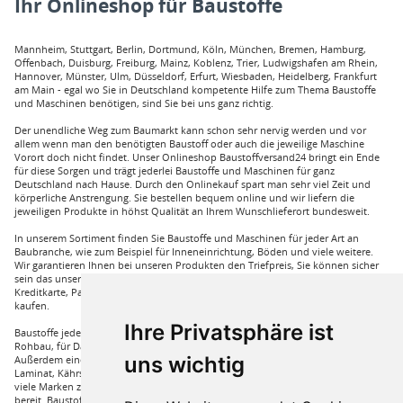
Ihr Onlineshop für Baustoffe
Mannheim, Stuttgart, Berlin, Dortmund, Köln, München, Bremen, Hamburg,
Offenbach, Duisburg, Freiburg, Mainz, Koblenz, Trier, Ludwigshafen am Rhein,
Hannover, Münster, Ulm, Düsseldorf, Erfurt, Wiesbaden, Heidelberg, Frankfurt
am Main - egal wo Sie in Deutschland kompetente Hilfe zum Thema Baustoffe
und Maschinen benötigen, sind Sie bei uns ganz richtig.
Der unendliche Weg zum Baumarkt kann schon sehr nervig werden und vor
allem wenn man den benötigten Baustoff oder auch die jeweilige Maschine
Vorort doch nicht findet. Unser Onlineshop Baustoffversand24 bringt ein Ende
für diese Sorgen und trägt jederlei Baustoffe und Maschinen für ganz
Deutschland nach Hause. Durch den Onlinekauf spart man sehr viel Zeit und
körperliche Anstrengung. Sie bestellen bequem online und wir liefern die
jeweiligen Produkte in höhst Qualität an Ihrem Wunschlieferort bundesweit.
In unserem Sortiment finden Sie Baustoffe und Maschinen für jeder Art an
Baubranche, wie zum Beispiel für Inneneinrichtung, Böden und viele weitere.
Wir garantieren Ihnen bei unseren Produkten den Triefpreis, Sie können sicher
sein das unsere Preisangebote die besten sind. Sie können bei uns mit
Kreditkarte, Paypal und auch mit Vorkasse bei uns auf Rechnung Baustoffe
kaufen.
Ihre Privatsphäre ist
Baustoffe jeder Art die sie für ihren Haus benötigen, wie beispielsweise für den
Rohbau, für Dämmungen für ihr Haus und für den Innenausbau. Wir führen
uns wichtig
Außerdem eine große Auswahl an Bodenbelägen wie GUNREBEN Parkett, JOKA
Laminat, Kährs Parkett, Pardor Laminat, PCV Boden der Marke Wefloor und
viele Marken zu Fliesen, hierzu steht unser Service Team aus Fachprofis zur Hilfe
bereit. Baustoffe für den Außenbereich haben wir ebenso in unserem Sortiment