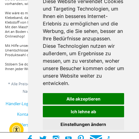
Diese Website verwendet Cookies
vorhanden, wie Dachfenster, Gartenhäuser und auch diverse Zäune.
und Targeting Technologien, um
Wie wäre es mit Klebstoffe von Uzin, wie zum Beispiel das Aluminium
Ihnen ein besseres Internet-
Klebeband, dass Sie auch bei hoher Hitze einsetzen können oder auch ein
Klebstoff von Bona, dass für verkleben von Massivholzdielen in Einsatz kommt.
Erlebnis zu ermöglichen und die
Mit den Maschinen von Wolff und Janser können sie im Handumdrehen jeder
Werbung, die Sie sehen, besser an
Art an Boden verarbeiten. Vieles mehr an Marken und Artikel nur bei uns im
Onlineshop!
Ihre Bedürfnisse anzupassen.
Diese Technologien nutzen wir
Mit Hilfe unserer Service Hotline sind Sie nur mit einem Anruf von ihrer
Unentschlossenheit erlöst und bekommen von einem Fachprofi die beste
außerdem, um Ergebnisse zu
Produktwahl die für sie relevant ist.
messen, um zu verstehen, woher
Stöbern Sie doch einfach durch unserem Sortiment und Sie werden sehen, dass
unsere Besucher kommen oder um
Ihnen jeder Wunsch erfüllt wird.
unsere Website weiter zu
entwickeln.
* Alle Preise inkl. gesetzl. Mehrwertsteuer zzgl.
Versandkosten
und ggf.
Nachnahmegebühren, wenn nicht anders beschrieben
Alle akzeptieren
Händler-Login
Musterbestellung
Über uns
Hilfe / Support
Ich lehne ab
Kontakt
AGB
Online-Streitschlichtungsplattform
Einstellungen ändern
Versand und Zahlungsbedingungen
Impressum
Widerrufsbelehrung
Datenschutzerklärung