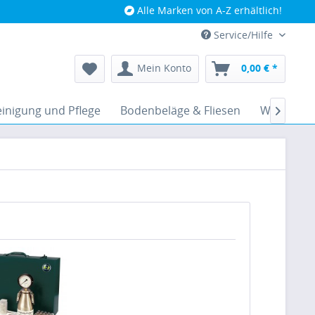
Alle Marken von A-Z erhältlich!
Service/Hilfe
Mein Konto
0,00 € *
inigung und Pflege
Bodenbeläge & Fliesen
Werkzeug
