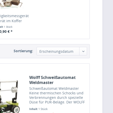
tigkeitsmessgerät
rät im Koffer
alt
1 Stück
0,90 € *
Sortierung:
Wolff Schweißautomat
Weldmaster
Schweißautomat Weldmaster
Keine thermischen Schocks und
Verbrennungen durch spezielle
Düse für PUR-Beläge. Der WOLFF
Schweißautomat für alle
Inhalt
1 Stück
Anforderungen. genau definierte