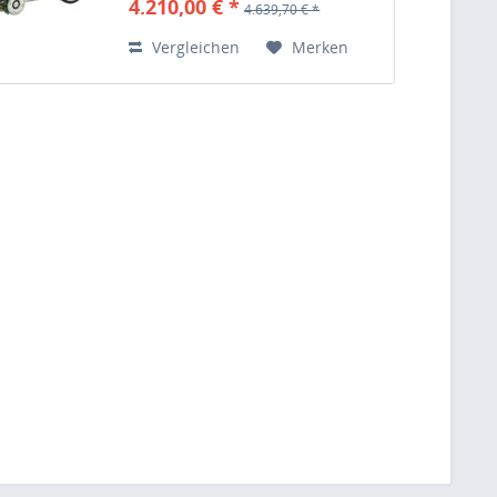
4.210,00 € *
4.639,70 € *
Temperaturvorwahl durch
digitales Thermometer kompakt
Vergleichen
Merken
!!...