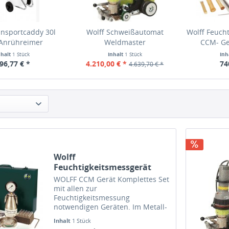
ansportcaddy 30l
Wolff Schweißautomat
Wolff Feuch
. Anrühreimer
Weldmaster
CCM- Ge
nhalt
1 Stück
Inhalt
1 Stück
Inh
96,77 € *
4.210,00 € *
74
4.639,70 € *
Wolff
Feuchtigkeitsmessgerät
CCM- Gerät im Koffer
WOLFF CCM Gerät Komplettes Set
mit allen zur
Feuchtigkeitsmessung
notwendigen Geräten. Im Metall-
Transportkasten. Lieferumfang:
Inhalt
1 Stück
Druckflasche Manometer