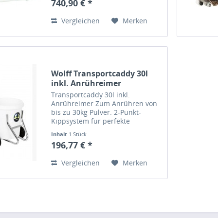
740,90 € *
Federwaage Waagschale Fäustel
Flachmeißel
Vergleichen
Merken
Zerkleinerungsschale Kugeln 20...
Wolff Transportcaddy 30l
inkl. Anrühreimer
Transportcaddy 30l inkl.
Anrühreimer Zum Anrühren von
bis zu 30kg Pulver. 2-Punkt-
Kippsystem für perfekte
Ausgewogenheit Einsetzbar für
Inhalt
1 Stück
alle gängigen 30l Eimer
196,77 € *
Lieferumfang: Untergestell
Transportcaddy, Anrühreimer 30l
Vergleichen
Merken