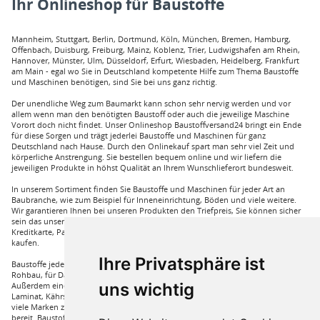
Ihr Onlineshop für Baustoffe
Mannheim, Stuttgart, Berlin, Dortmund, Köln, München, Bremen, Hamburg,
Offenbach, Duisburg, Freiburg, Mainz, Koblenz, Trier, Ludwigshafen am Rhein,
Hannover, Münster, Ulm, Düsseldorf, Erfurt, Wiesbaden, Heidelberg, Frankfurt
am Main - egal wo Sie in Deutschland kompetente Hilfe zum Thema Baustoffe
und Maschinen benötigen, sind Sie bei uns ganz richtig.
Der unendliche Weg zum Baumarkt kann schon sehr nervig werden und vor
allem wenn man den benötigten Baustoff oder auch die jeweilige Maschine
Vorort doch nicht findet. Unser Onlineshop Baustoffversand24 bringt ein Ende
für diese Sorgen und trägt jederlei Baustoffe und Maschinen für ganz
Deutschland nach Hause. Durch den Onlinekauf spart man sehr viel Zeit und
körperliche Anstrengung. Sie bestellen bequem online und wir liefern die
jeweiligen Produkte in höhst Qualität an Ihrem Wunschlieferort bundesweit.
In unserem Sortiment finden Sie Baustoffe und Maschinen für jeder Art an
Baubranche, wie zum Beispiel für Inneneinrichtung, Böden und viele weitere.
Wir garantieren Ihnen bei unseren Produkten den Triefpreis, Sie können sicher
sein das unsere Preisangebote die besten sind. Sie können bei uns mit
Kreditkarte, Paypal und auch mit Vorkasse bei uns auf Rechnung Baustoffe
kaufen.
Ihre Privatsphäre ist
Baustoffe jeder Art die sie für ihren Haus benötigen, wie beispielsweise für den
Rohbau, für Dämmungen für ihr Haus und für den Innenausbau. Wir führen
uns wichtig
Außerdem eine große Auswahl an Bodenbelägen wie GUNREBEN Parkett, JOKA
Laminat, Kährs Parkett, Pardor Laminat, PCV Boden der Marke Wefloor und
viele Marken zu Fliesen, hierzu steht unser Service Team aus Fachprofis zur Hilfe
bereit. Baustoffe für den Außenbereich haben wir ebenso in unserem Sortiment