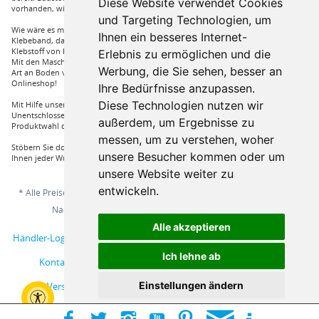
Diese Website verwendet Cookies
vorhanden, wie Dachfenster, Gartenhäuser und auch diverse Zäune.
und Targeting Technologien, um
Wie wäre es mit Klebstoffe von Uzin, wie zum Beispiel das Aluminium
Ihnen ein besseres Internet-
Klebeband, dass Sie auch bei hoher Hitze einsetzen können oder auch ein
Klebstoff von Bona, dass für verkleben von Massivholzdielen in Einsatz kommt.
Erlebnis zu ermöglichen und die
Mit den Maschinen von Wolff und Janser können sie im Handumdrehen jeder
Werbung, die Sie sehen, besser an
Art an Boden verarbeiten. Vieles mehr an Marken und Artikel nur bei uns im
Onlineshop!
Ihre Bedürfnisse anzupassen.
Diese Technologien nutzen wir
Mit Hilfe unserer Service Hotline sind Sie nur mit einem Anruf von ihrer
Unentschlossenheit erlöst und bekommen von einem Fachprofi die beste
außerdem, um Ergebnisse zu
Produktwahl die für sie relevant ist.
messen, um zu verstehen, woher
Stöbern Sie doch einfach durch unserem Sortiment und Sie werden sehen, dass
unsere Besucher kommen oder um
Ihnen jeder Wunsch erfüllt wird.
unsere Website weiter zu
entwickeln.
* Alle Preise inkl. gesetzl. Mehrwertsteuer zzgl.
Versandkosten
und ggf.
Nachnahmegebühren, wenn nicht anders beschrieben
Alle akzeptieren
Händler-Login
Musterbestellung
Über uns
Hilfe / Support
Ich lehne ab
Kontakt
AGB
Online-Streitschlichtungsplattform
Einstellungen ändern
Versand und Zahlungsbedingungen
Impressum
Widerrufsbelehrung
Datenschutzerklärung