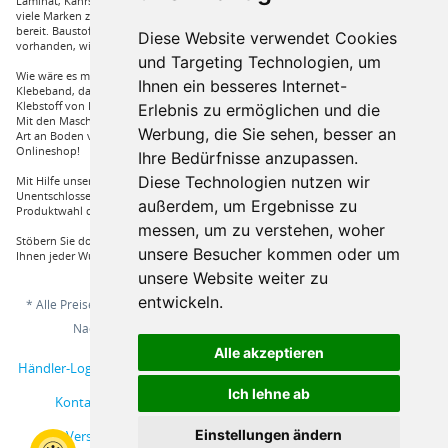
Laminat, Kährs Parkett, Pardor Laminat, PCV Boden der Marke Wefloor und
viele Marken zu Fliesen, hierzu steht unser Service Team aus Fachprofis zur Hilfe
bereit. Baustoffe für den Außenbereich haben wir ebenso in unserem Sortiment
Diese Website verwendet Cookies
vorhanden, wie Dachfenster, Gartenhäuser und auch diverse Zäune.
und Targeting Technologien, um
Wie wäre es mit Klebstoffe von Uzin, wie zum Beispiel das Aluminium
Ihnen ein besseres Internet-
Klebeband, dass Sie auch bei hoher Hitze einsetzen können oder auch ein
Klebstoff von Bona, dass für verkleben von Massivholzdielen in Einsatz kommt.
Erlebnis zu ermöglichen und die
Mit den Maschinen von Wolff und Janser können sie im Handumdrehen jeder
Werbung, die Sie sehen, besser an
Art an Boden verarbeiten. Vieles mehr an Marken und Artikel nur bei uns im
Onlineshop!
Ihre Bedürfnisse anzupassen.
Diese Technologien nutzen wir
Mit Hilfe unserer Service Hotline sind Sie nur mit einem Anruf von ihrer
Unentschlossenheit erlöst und bekommen von einem Fachprofi die beste
außerdem, um Ergebnisse zu
Produktwahl die für sie relevant ist.
messen, um zu verstehen, woher
Stöbern Sie doch einfach durch unserem Sortiment und Sie werden sehen, dass
unsere Besucher kommen oder um
Ihnen jeder Wunsch erfüllt wird.
unsere Website weiter zu
entwickeln.
* Alle Preise inkl. gesetzl. Mehrwertsteuer zzgl.
Versandkosten
und ggf.
Nachnahmegebühren, wenn nicht anders beschrieben
Alle akzeptieren
Händler-Login
Musterbestellung
Über uns
Hilfe / Support
Ich lehne ab
Kontakt
AGB
Online-Streitschlichtungsplattform
Einstellungen ändern
Versand und Zahlungsbedingungen
Impressum