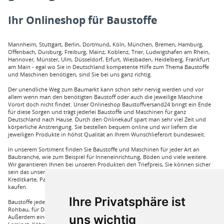
Ihr Onlineshop für Baustoffe
Mannheim, Stuttgart, Berlin, Dortmund, Köln, München, Bremen, Hamburg,
Offenbach, Duisburg, Freiburg, Mainz, Koblenz, Trier, Ludwigshafen am Rhein,
Hannover, Münster, Ulm, Düsseldorf, Erfurt, Wiesbaden, Heidelberg, Frankfurt
am Main - egal wo Sie in Deutschland kompetente Hilfe zum Thema Baustoffe
und Maschinen benötigen, sind Sie bei uns ganz richtig.
Der unendliche Weg zum Baumarkt kann schon sehr nervig werden und vor
allem wenn man den benötigten Baustoff oder auch die jeweilige Maschine
Vorort doch nicht findet. Unser Onlineshop Baustoffversand24 bringt ein Ende
für diese Sorgen und trägt jederlei Baustoffe und Maschinen für ganz
Deutschland nach Hause. Durch den Onlinekauf spart man sehr viel Zeit und
körperliche Anstrengung. Sie bestellen bequem online und wir liefern die
jeweiligen Produkte in höhst Qualität an Ihrem Wunschlieferort bundesweit.
In unserem Sortiment finden Sie Baustoffe und Maschinen für jeder Art an
Baubranche, wie zum Beispiel für Inneneinrichtung, Böden und viele weitere.
Wir garantieren Ihnen bei unseren Produkten den Triefpreis, Sie können sicher
sein das unsere Preisangebote die besten sind. Sie können bei uns mit
Kreditkarte, Paypal und auch mit Vorkasse bei uns auf Rechnung Baustoffe
kaufen.
Ihre Privatsphäre ist
Baustoffe jeder Art die sie für ihren Haus benötigen, wie beispielsweise für den
Rohbau, für Dämmungen für ihr Haus und für den Innenausbau. Wir führen
uns wichtig
Außerdem eine große Auswahl an Bodenbelägen wie GUNREBEN Parkett, JOKA