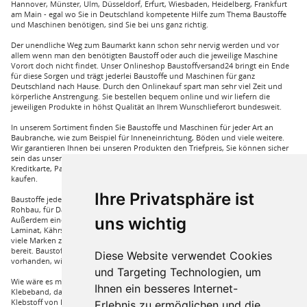
Hannover, Münster, Ulm, Düsseldorf, Erfurt, Wiesbaden, Heidelberg, Frankfurt
am Main - egal wo Sie in Deutschland kompetente Hilfe zum Thema Baustoffe
und Maschinen benötigen, sind Sie bei uns ganz richtig.
Der unendliche Weg zum Baumarkt kann schon sehr nervig werden und vor
allem wenn man den benötigten Baustoff oder auch die jeweilige Maschine
Vorort doch nicht findet. Unser Onlineshop Baustoffversand24 bringt ein Ende
für diese Sorgen und trägt jederlei Baustoffe und Maschinen für ganz
Deutschland nach Hause. Durch den Onlinekauf spart man sehr viel Zeit und
körperliche Anstrengung. Sie bestellen bequem online und wir liefern die
jeweiligen Produkte in höhst Qualität an Ihrem Wunschlieferort bundesweit.
In unserem Sortiment finden Sie Baustoffe und Maschinen für jeder Art an
Baubranche, wie zum Beispiel für Inneneinrichtung, Böden und viele weitere.
Wir garantieren Ihnen bei unseren Produkten den Triefpreis, Sie können sicher
sein das unsere Preisangebote die besten sind. Sie können bei uns mit
Kreditkarte, Paypal und auch mit Vorkasse bei uns auf Rechnung Baustoffe
kaufen.
Ihre Privatsphäre ist
Baustoffe jeder Art die sie für ihren Haus benötigen, wie beispielsweise für den
Rohbau, für Dämmungen für ihr Haus und für den Innenausbau. Wir führen
uns wichtig
Außerdem eine große Auswahl an Bodenbelägen wie GUNREBEN Parkett, JOKA
Laminat, Kährs Parkett, Pardor Laminat, PCV Boden der Marke Wefloor und
viele Marken zu Fliesen, hierzu steht unser Service Team aus Fachprofis zur Hilfe
bereit. Baustoffe für den Außenbereich haben wir ebenso in unserem Sortiment
Diese Website verwendet Cookies
vorhanden, wie Dachfenster, Gartenhäuser und auch diverse Zäune.
und Targeting Technologien, um
Wie wäre es mit Klebstoffe von Uzin, wie zum Beispiel das Aluminium
Ihnen ein besseres Internet-
Klebeband, dass Sie auch bei hoher Hitze einsetzen können oder auch ein
Klebstoff von Bona, dass für verkleben von Massivholzdielen in Einsatz kommt.
Erlebnis zu ermöglichen und die