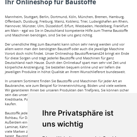
Ihr Onlineshop für Baustoffe
Mannheim, Stuttgart, Berlin, Dortmund, Köln, München, Bremen, Hamburg,
Offenbach, Duisburg, Freiburg, Mainz, Koblenz, Trier, Ludwigshafen am Rhein,
Hannover, Münster, Ulm, Düsseldorf, Erfurt, Wiesbaden, Heidelberg, Frankfurt
am Main - egal wo Sie in Deutschland kompetente Hilfe zum Thema Baustoffe
und Maschinen benötigen, sind Sie bei uns ganz richtig.
Der unendliche Weg zum Baumarkt kann schon sehr nervig werden und vor
allem wenn man den benötigten Baustoff oder auch die jeweilige Maschine
Vorort doch nicht findet. Unser Onlineshop Baustoffversand24 bringt ein Ende
für diese Sorgen und trägt jederlei Baustoffe und Maschinen für ganz
Deutschland nach Hause. Durch den Onlinekauf spart man sehr viel Zeit und
körperliche Anstrengung. Sie bestellen bequem online und wir liefern die
jeweiligen Produkte in höhst Qualität an Ihrem Wunschlieferort bundesweit.
In unserem Sortiment finden Sie Baustoffe und Maschinen für jeder Art an
Baubranche, wie zum Beispiel für Inneneinrichtung, Böden und viele weitere.
Wir garantieren Ihnen bei unseren Produkten den Triefpreis, Sie können sicher
sein das unsere Preisangebote die besten sind. Sie können bei uns mit
Kreditkarte, Paypal und auch mit Vorkasse bei uns auf Rechnung Baustoffe
kaufen.
Ihre Privatsphäre ist
Baustoffe jeder Art die sie für ihren Haus benötigen, wie beispielsweise für den
Rohbau, für Dämmungen für ihr Haus und für den Innenausbau. Wir führen
uns wichtig
Außerdem eine große Auswahl an Bodenbelägen wie GUNREBEN Parkett, JOKA
Laminat, Kährs Parkett, Pardor Laminat, PCV Boden der Marke Wefloor und
viele Marken zu Fliesen, hierzu steht unser Service Team aus Fachprofis zur Hilfe
bereit. Baustoffe für den Außenbereich haben wir ebenso in unserem Sortiment