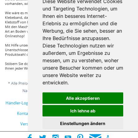
Diese Website verwendet Cookies
vorhanden, wie Dachfenster, Gartenhäuser und auch diverse Zäune.
und Targeting Technologien, um
Wie wäre es mit Klebstoffe von Uzin, wie zum Beispiel das Aluminium
Ihnen ein besseres Internet-
Klebeband, dass Sie auch bei hoher Hitze einsetzen können oder auch ein
Klebstoff von Bona, dass für verkleben von Massivholzdielen in Einsatz kommt.
Erlebnis zu ermöglichen und die
Mit den Maschinen von Wolff und Janser können sie im Handumdrehen jeder
Werbung, die Sie sehen, besser an
Art an Boden verarbeiten. Vieles mehr an Marken und Artikel nur bei uns im
Onlineshop!
Ihre Bedürfnisse anzupassen.
Diese Technologien nutzen wir
Mit Hilfe unserer Service Hotline sind Sie nur mit einem Anruf von ihrer
Unentschlossenheit erlöst und bekommen von einem Fachprofi die beste
außerdem, um Ergebnisse zu
Produktwahl die für sie relevant ist.
messen, um zu verstehen, woher
Stöbern Sie doch einfach durch unserem Sortiment und Sie werden sehen, dass
unsere Besucher kommen oder um
Ihnen jeder Wunsch erfüllt wird.
unsere Website weiter zu
entwickeln.
* Alle Preise inkl. gesetzl. Mehrwertsteuer zzgl.
Versandkosten
und ggf.
Nachnahmegebühren, wenn nicht anders beschrieben
Alle akzeptieren
Händler-Login
Musterbestellung
Über uns
Hilfe / Support
Ich lehne ab
Kontakt
AGB
Online-Streitschlichtungsplattform
Einstellungen ändern
Versand und Zahlungsbedingungen
Impressum
Widerrufsbelehrung
Datenschutzerklärung