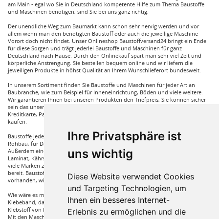
am Main - egal wo Sie in Deutschland kompetente Hilfe zum Thema Baustoffe
und Maschinen benötigen, sind Sie bei uns ganz richtig.
Der unendliche Weg zum Baumarkt kann schon sehr nervig werden und vor
allem wenn man den benötigten Baustoff oder auch die jeweilige Maschine
Vorort doch nicht findet. Unser Onlineshop Baustoffversand24 bringt ein Ende
für diese Sorgen und trägt jederlei Baustoffe und Maschinen für ganz
Deutschland nach Hause. Durch den Onlinekauf spart man sehr viel Zeit und
körperliche Anstrengung. Sie bestellen bequem online und wir liefern die
jeweiligen Produkte in höhst Qualität an Ihrem Wunschlieferort bundesweit.
In unserem Sortiment finden Sie Baustoffe und Maschinen für jeder Art an
Baubranche, wie zum Beispiel für Inneneinrichtung, Böden und viele weitere.
Wir garantieren Ihnen bei unseren Produkten den Triefpreis, Sie können sicher
sein das unsere Preisangebote die besten sind. Sie können bei uns mit
Kreditkarte, Paypal und auch mit Vorkasse bei uns auf Rechnung Baustoffe
kaufen.
Ihre Privatsphäre ist
Baustoffe jeder Art die sie für ihren Haus benötigen, wie beispielsweise für den
Rohbau, für Dämmungen für ihr Haus und für den Innenausbau. Wir führen
uns wichtig
Außerdem eine große Auswahl an Bodenbelägen wie GUNREBEN Parkett, JOKA
Laminat, Kährs Parkett, Pardor Laminat, PCV Boden der Marke Wefloor und
viele Marken zu Fliesen, hierzu steht unser Service Team aus Fachprofis zur Hilfe
bereit. Baustoffe für den Außenbereich haben wir ebenso in unserem Sortiment
Diese Website verwendet Cookies
vorhanden, wie Dachfenster, Gartenhäuser und auch diverse Zäune.
und Targeting Technologien, um
Wie wäre es mit Klebstoffe von Uzin, wie zum Beispiel das Aluminium
Ihnen ein besseres Internet-
Klebeband, dass Sie auch bei hoher Hitze einsetzen können oder auch ein
Klebstoff von Bona, dass für verkleben von Massivholzdielen in Einsatz kommt.
Erlebnis zu ermöglichen und die
Mit den Maschinen von Wolff und Janser können sie im Handumdrehen jeder