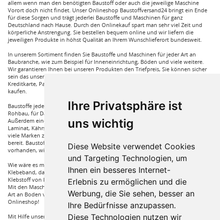
allem wenn man den benötigten Baustoff oder auch die jeweilige Maschine
Vorort doch nicht findet. Unser Onlineshop Baustoffversand24 bringt ein Ende
für diese Sorgen und trägt jederlei Baustoffe und Maschinen für ganz
Deutschland nach Hause. Durch den Onlinekauf spart man sehr viel Zeit und
körperliche Anstrengung. Sie bestellen bequem online und wir liefern die
jeweiligen Produkte in höhst Qualität an Ihrem Wunschlieferort bundesweit.
In unserem Sortiment finden Sie Baustoffe und Maschinen für jeder Art an
Baubranche, wie zum Beispiel für Inneneinrichtung, Böden und viele weitere.
Wir garantieren Ihnen bei unseren Produkten den Triefpreis, Sie können sicher
sein das unsere Preisangebote die besten sind. Sie können bei uns mit
Kreditkarte, Paypal und auch mit Vorkasse bei uns auf Rechnung Baustoffe
kaufen.
Ihre Privatsphäre ist
Baustoffe jeder Art die sie für ihren Haus benötigen, wie beispielsweise für den
Rohbau, für Dämmungen für ihr Haus und für den Innenausbau. Wir führen
uns wichtig
Außerdem eine große Auswahl an Bodenbelägen wie GUNREBEN Parkett, JOKA
Laminat, Kährs Parkett, Pardor Laminat, PCV Boden der Marke Wefloor und
viele Marken zu Fliesen, hierzu steht unser Service Team aus Fachprofis zur Hilfe
bereit. Baustoffe für den Außenbereich haben wir ebenso in unserem Sortiment
Diese Website verwendet Cookies
vorhanden, wie Dachfenster, Gartenhäuser und auch diverse Zäune.
und Targeting Technologien, um
Wie wäre es mit Klebstoffe von Uzin, wie zum Beispiel das Aluminium
Ihnen ein besseres Internet-
Klebeband, dass Sie auch bei hoher Hitze einsetzen können oder auch ein
Klebstoff von Bona, dass für verkleben von Massivholzdielen in Einsatz kommt.
Erlebnis zu ermöglichen und die
Mit den Maschinen von Wolff und Janser können sie im Handumdrehen jeder
Werbung, die Sie sehen, besser an
Art an Boden verarbeiten. Vieles mehr an Marken und Artikel nur bei uns im
Onlineshop!
Ihre Bedürfnisse anzupassen.
Diese Technologien nutzen wir
Mit Hilfe unserer Service Hotline sind Sie nur mit einem Anruf von ihrer