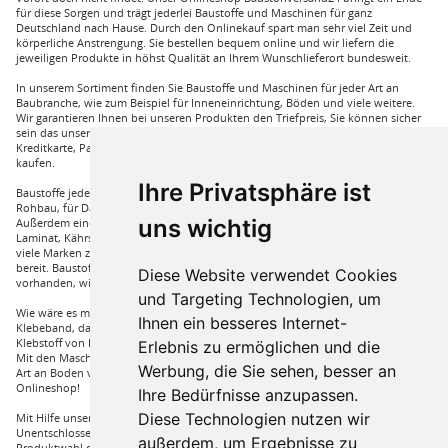
für diese Sorgen und trägt jederlei Baustoffe und Maschinen für ganz
Deutschland nach Hause. Durch den Onlinekauf spart man sehr viel Zeit und
körperliche Anstrengung. Sie bestellen bequem online und wir liefern die
jeweiligen Produkte in höhst Qualität an Ihrem Wunschlieferort bundesweit.
In unserem Sortiment finden Sie Baustoffe und Maschinen für jeder Art an
Baubranche, wie zum Beispiel für Inneneinrichtung, Böden und viele weitere.
Wir garantieren Ihnen bei unseren Produkten den Triefpreis, Sie können sicher
sein das unsere Preisangebote die besten sind. Sie können bei uns mit
Kreditkarte, Paypal und auch mit Vorkasse bei uns auf Rechnung Baustoffe
kaufen.
Ihre Privatsphäre ist
Baustoffe jeder Art die sie für ihren Haus benötigen, wie beispielsweise für den
Rohbau, für Dämmungen für ihr Haus und für den Innenausbau. Wir führen
uns wichtig
Außerdem eine große Auswahl an Bodenbelägen wie GUNREBEN Parkett, JOKA
Laminat, Kährs Parkett, Pardor Laminat, PCV Boden der Marke Wefloor und
viele Marken zu Fliesen, hierzu steht unser Service Team aus Fachprofis zur Hilfe
bereit. Baustoffe für den Außenbereich haben wir ebenso in unserem Sortiment
Diese Website verwendet Cookies
vorhanden, wie Dachfenster, Gartenhäuser und auch diverse Zäune.
und Targeting Technologien, um
Wie wäre es mit Klebstoffe von Uzin, wie zum Beispiel das Aluminium
Ihnen ein besseres Internet-
Klebeband, dass Sie auch bei hoher Hitze einsetzen können oder auch ein
Klebstoff von Bona, dass für verkleben von Massivholzdielen in Einsatz kommt.
Erlebnis zu ermöglichen und die
Mit den Maschinen von Wolff und Janser können sie im Handumdrehen jeder
Werbung, die Sie sehen, besser an
Art an Boden verarbeiten. Vieles mehr an Marken und Artikel nur bei uns im
Onlineshop!
Ihre Bedürfnisse anzupassen.
Diese Technologien nutzen wir
Mit Hilfe unserer Service Hotline sind Sie nur mit einem Anruf von ihrer
Unentschlossenheit erlöst und bekommen von einem Fachprofi die beste
außerdem, um Ergebnisse zu
Produktwahl die für sie relevant ist.