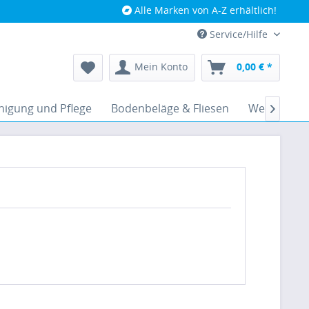
Alle Marken von A-Z erhältlich!
Service/Hilfe
Mein Konto
0,00 € *
nigung und Pflege
Bodenbeläge & Fliesen
Werkzeugz
