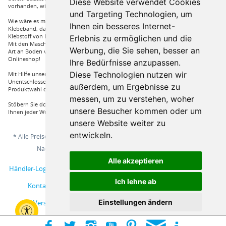
Diese Website verwendet Cookies
vorhanden, wie Dachfenster, Gartenhäuser und auch diverse Zäune.
und Targeting Technologien, um
Wie wäre es mit Klebstoffe von Uzin, wie zum Beispiel das Aluminium
Ihnen ein besseres Internet-
Klebeband, dass Sie auch bei hoher Hitze einsetzen können oder auch ein
Klebstoff von Bona, dass für verkleben von Massivholzdielen in Einsatz kommt.
Erlebnis zu ermöglichen und die
Mit den Maschinen von Wolff und Janser können sie im Handumdrehen jeder
Werbung, die Sie sehen, besser an
Art an Boden verarbeiten. Vieles mehr an Marken und Artikel nur bei uns im
Onlineshop!
Ihre Bedürfnisse anzupassen.
Diese Technologien nutzen wir
Mit Hilfe unserer Service Hotline sind Sie nur mit einem Anruf von ihrer
Unentschlossenheit erlöst und bekommen von einem Fachprofi die beste
außerdem, um Ergebnisse zu
Produktwahl die für sie relevant ist.
messen, um zu verstehen, woher
Stöbern Sie doch einfach durch unserem Sortiment und Sie werden sehen, dass
unsere Besucher kommen oder um
Ihnen jeder Wunsch erfüllt wird.
unsere Website weiter zu
entwickeln.
* Alle Preise inkl. gesetzl. Mehrwertsteuer zzgl.
Versandkosten
und ggf.
Nachnahmegebühren, wenn nicht anders beschrieben
Alle akzeptieren
Händler-Login
Musterbestellung
Über uns
Hilfe / Support
Ich lehne ab
Kontakt
AGB
Online-Streitschlichtungsplattform
Einstellungen ändern
Versand und Zahlungsbedingungen
Impressum
Widerrufsbelehrung
Datenschutzerklärung