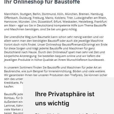
Ihr Onlineshop für Baustoffe
Mannheim, Stuttgart, Berlin, Dortmund, Köln, München, Bremen, Hamburg,
Offenbach, Duisburg, Freiburg, Mainz, Koblenz, Trier, Ludwigshafen am Rhein,
Hannover, Münster, Ulm, Düsseldorf, Erfurt, Wiesbaden, Heidelberg, Frankfurt
am Main - egal wo Sie in Deutschland kompetente Hilfe zum Thema Baustoffe
und Maschinen benötigen, sind Sie bei uns ganz richtig.
Der unendliche Weg zum Baumarkt kann schon sehr nervig werden und vor
allem wenn man den benötigten Baustoff oder auch die jeweilige Maschine
Vorort doch nicht findet. Unser Onlineshop Baustoffversand24 bringt ein Ende
für diese Sorgen und trägt jederlei Baustoffe und Maschinen für ganz
Deutschland nach Hause. Durch den Onlinekauf spart man sehr viel Zeit und
körperliche Anstrengung. Sie bestellen bequem online und wir liefern die
jeweiligen Produkte in höhst Qualität an Ihrem Wunschlieferort bundesweit.
In unserem Sortiment finden Sie Baustoffe und Maschinen für jeder Art an
Baubranche, wie zum Beispiel für Inneneinrichtung, Böden und viele weitere.
Wir garantieren Ihnen bei unseren Produkten den Triefpreis, Sie können sicher
sein das unsere Preisangebote die besten sind. Sie können bei uns mit
Kreditkarte, Paypal und auch mit Vorkasse bei uns auf Rechnung Baustoffe
kaufen.
Ihre Privatsphäre ist
Baustoffe jeder Art die sie für ihren Haus benötigen, wie beispielsweise für den
Rohbau, für Dämmungen für ihr Haus und für den Innenausbau. Wir führen
uns wichtig
Außerdem eine große Auswahl an Bodenbelägen wie GUNREBEN Parkett, JOKA
Laminat, Kährs Parkett, Pardor Laminat, PCV Boden der Marke Wefloor und
viele Marken zu Fliesen, hierzu steht unser Service Team aus Fachprofis zur Hilfe
bereit. Baustoffe für den Außenbereich haben wir ebenso in unserem Sortiment