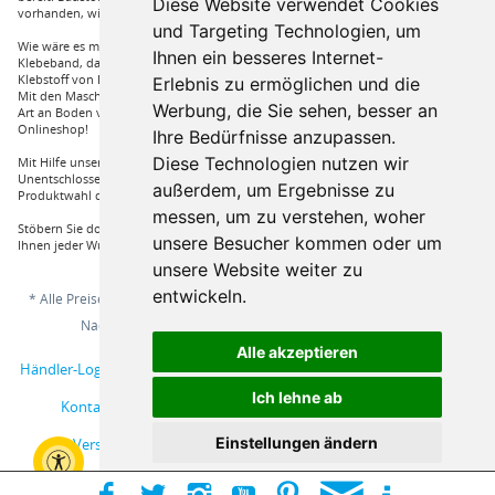
Diese Website verwendet Cookies
vorhanden, wie Dachfenster, Gartenhäuser und auch diverse Zäune.
und Targeting Technologien, um
Wie wäre es mit Klebstoffe von Uzin, wie zum Beispiel das Aluminium
Ihnen ein besseres Internet-
Klebeband, dass Sie auch bei hoher Hitze einsetzen können oder auch ein
Klebstoff von Bona, dass für verkleben von Massivholzdielen in Einsatz kommt.
Erlebnis zu ermöglichen und die
Mit den Maschinen von Wolff und Janser können sie im Handumdrehen jeder
Werbung, die Sie sehen, besser an
Art an Boden verarbeiten. Vieles mehr an Marken und Artikel nur bei uns im
Onlineshop!
Ihre Bedürfnisse anzupassen.
Diese Technologien nutzen wir
Mit Hilfe unserer Service Hotline sind Sie nur mit einem Anruf von ihrer
Unentschlossenheit erlöst und bekommen von einem Fachprofi die beste
außerdem, um Ergebnisse zu
Produktwahl die für sie relevant ist.
messen, um zu verstehen, woher
Stöbern Sie doch einfach durch unserem Sortiment und Sie werden sehen, dass
unsere Besucher kommen oder um
Ihnen jeder Wunsch erfüllt wird.
unsere Website weiter zu
entwickeln.
* Alle Preise inkl. gesetzl. Mehrwertsteuer zzgl.
Versandkosten
und ggf.
Nachnahmegebühren, wenn nicht anders beschrieben
Alle akzeptieren
Händler-Login
Musterbestellung
Über uns
Hilfe / Support
Ich lehne ab
Kontakt
AGB
Online-Streitschlichtungsplattform
Einstellungen ändern
Versand und Zahlungsbedingungen
Impressum
Widerrufsbelehrung
Datenschutzerklärung