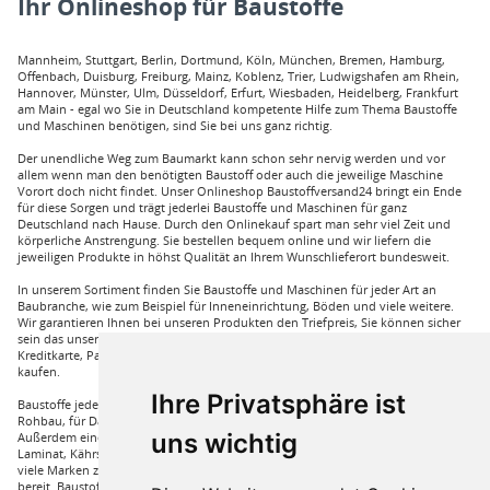
Ihr Onlineshop für Baustoffe
Mannheim, Stuttgart, Berlin, Dortmund, Köln, München, Bremen, Hamburg,
Offenbach, Duisburg, Freiburg, Mainz, Koblenz, Trier, Ludwigshafen am Rhein,
Hannover, Münster, Ulm, Düsseldorf, Erfurt, Wiesbaden, Heidelberg, Frankfurt
am Main - egal wo Sie in Deutschland kompetente Hilfe zum Thema Baustoffe
und Maschinen benötigen, sind Sie bei uns ganz richtig.
Der unendliche Weg zum Baumarkt kann schon sehr nervig werden und vor
allem wenn man den benötigten Baustoff oder auch die jeweilige Maschine
Vorort doch nicht findet. Unser Onlineshop Baustoffversand24 bringt ein Ende
für diese Sorgen und trägt jederlei Baustoffe und Maschinen für ganz
Deutschland nach Hause. Durch den Onlinekauf spart man sehr viel Zeit und
körperliche Anstrengung. Sie bestellen bequem online und wir liefern die
jeweiligen Produkte in höhst Qualität an Ihrem Wunschlieferort bundesweit.
In unserem Sortiment finden Sie Baustoffe und Maschinen für jeder Art an
Baubranche, wie zum Beispiel für Inneneinrichtung, Böden und viele weitere.
Wir garantieren Ihnen bei unseren Produkten den Triefpreis, Sie können sicher
sein das unsere Preisangebote die besten sind. Sie können bei uns mit
Kreditkarte, Paypal und auch mit Vorkasse bei uns auf Rechnung Baustoffe
kaufen.
Ihre Privatsphäre ist
Baustoffe jeder Art die sie für ihren Haus benötigen, wie beispielsweise für den
Rohbau, für Dämmungen für ihr Haus und für den Innenausbau. Wir führen
uns wichtig
Außerdem eine große Auswahl an Bodenbelägen wie GUNREBEN Parkett, JOKA
Laminat, Kährs Parkett, Pardor Laminat, PCV Boden der Marke Wefloor und
viele Marken zu Fliesen, hierzu steht unser Service Team aus Fachprofis zur Hilfe
bereit. Baustoffe für den Außenbereich haben wir ebenso in unserem Sortiment