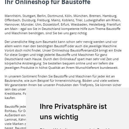
Ihr Onlineshop für Baustoffe
Mannheim, Stuttgart, Berlin, Dortmund, Köln, München, Bremen, Hamburg,
Offenbach, Duisburg, Freiburg, Mainz, Koblenz, Trier, Ludwigshafen am Rhein,
Hannover, Münster, Ulm, Düsseldorf, Erfurt, Wiesbaden, Heidelberg, Frankfurt
am Main - egal wo Sie in Deutschland kompetente Hilfe zum Thema Baustoffe
und Maschinen benötigen, sind Sie bei uns ganz richtig.
Der unendliche Weg zum Baumarkt kann schon sehr nervig werden und vor
allem wenn man den benötigten Baustoff oder auch die jeweilige Maschine
Vorort doch nicht findet. Unser Onlineshop Baustoffversand24 bringt ein Ende
für diese Sorgen und trägt jederlei Baustoffe und Maschinen für ganz
Deutschland nach Hause. Durch den Onlinekauf spart man sehr viel Zeit und
körperliche Anstrengung. Sie bestellen bequem online und wir liefern die
jeweiligen Produkte in höhst Qualität an Ihrem Wunschlieferort bundesweit.
In unserem Sortiment finden Sie Baustoffe und Maschinen für jeder Art an
Baubranche, wie zum Beispiel für Inneneinrichtung, Böden und viele weitere.
Wir garantieren Ihnen bei unseren Produkten den Triefpreis, Sie können sicher
sein das unsere Preisangebote die besten sind. Sie können bei uns mit
Kreditkarte, Paypal und auch mit Vorkasse bei uns auf Rechnung Baustoffe
kaufen.
Ihre Privatsphäre ist
Baustoffe jeder Art die sie für ihren Haus benötigen, wie beispielsweise für den
Rohbau, für Dämmungen für ihr Haus und für den Innenausbau. Wir führen
uns wichtig
Außerdem eine große Auswahl an Bodenbelägen wie GUNREBEN Parkett, JOKA
Laminat, Kährs Parkett, Pardor Laminat, PCV Boden der Marke Wefloor und
viele Marken zu Fliesen, hierzu steht unser Service Team aus Fachprofis zur Hilfe
bereit. Baustoffe für den Außenbereich haben wir ebenso in unserem Sortiment