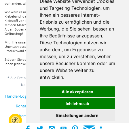
Diese Website verwendet Cookies
vorhanden, wie Dachfenster, Gartenhäuser und auch diverse Zäune.
und Targeting Technologien, um
Wie wäre es mit Klebstoffe von Uzin, wie zum Beispiel das Aluminium
Ihnen ein besseres Internet-
Klebeband, dass Sie auch bei hoher Hitze einsetzen können oder auch ein
Klebstoff von Bona, dass für verkleben von Massivholzdielen in Einsatz kommt.
Erlebnis zu ermöglichen und die
Mit den Maschinen von Wolff und Janser können sie im Handumdrehen jeder
Werbung, die Sie sehen, besser an
Art an Boden verarbeiten. Vieles mehr an Marken und Artikel nur bei uns im
Onlineshop!
Ihre Bedürfnisse anzupassen.
Diese Technologien nutzen wir
Mit Hilfe unserer Service Hotline sind Sie nur mit einem Anruf von ihrer
Unentschlossenheit erlöst und bekommen von einem Fachprofi die beste
außerdem, um Ergebnisse zu
Produktwahl die für sie relevant ist.
messen, um zu verstehen, woher
Stöbern Sie doch einfach durch unserem Sortiment und Sie werden sehen, dass
unsere Besucher kommen oder um
Ihnen jeder Wunsch erfüllt wird.
unsere Website weiter zu
entwickeln.
* Alle Preise inkl. gesetzl. Mehrwertsteuer zzgl.
Versandkosten
und ggf.
Nachnahmegebühren, wenn nicht anders beschrieben
Alle akzeptieren
Händler-Login
Musterbestellung
Über uns
Hilfe / Support
Ich lehne ab
Kontakt
AGB
Online-Streitschlichtungsplattform
Einstellungen ändern
Versand und Zahlungsbedingungen
Impressum
Widerrufsbelehrung
Datenschutzerklärung