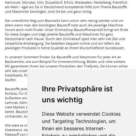
Hannover, Münster, Ulm, Düsseldorf, Erfurt, Wiesbaden, Heidelberg, Frankfurt
am Main - egal wo Sie in Deutschland kompetente Hilfe zum Thema Baustoffe
und Maschinen benötigen, sind Sie bei uns ganz richtig.
Der unendliche Weg zum Baumarkt kann schon sehr nervig werden und vor
allem wenn man den benötigten Baustoff oder auch die jeweilige Maschine
Vorort doch nicht findet. Unser Onlineshop Baustoffversand24 bringt ein Ende
für diese Sorgen und trägt jederlei Baustoffe und Maschinen für ganz
Deutschland nach Hause. Durch den Onlinekauf spart man sehr viel Zeit und
körperliche Anstrengung. Sie bestellen bequem online und wir liefern die
jeweiligen Produkte in höhst Qualität an Ihrem Wunschlieferort bundesweit.
In unserem Sortiment finden Sie Baustoffe und Maschinen für jeder Art an
Baubranche, wie zum Beispiel für Inneneinrichtung, Böden und viele weitere.
Wir garantieren Ihnen bei unseren Produkten den Triefpreis, Sie können sicher
sein das unsere Preisangebote die besten sind. Sie können bei uns mit
Kreditkarte, Paypal und auch mit Vorkasse bei uns auf Rechnung Baustoffe
kaufen.
Ihre Privatsphäre ist
Baustoffe jeder Art die sie für ihren Haus benötigen, wie beispielsweise für den
Rohbau, für Dämmungen für ihr Haus und für den Innenausbau. Wir führen
uns wichtig
Außerdem eine große Auswahl an Bodenbelägen wie GUNREBEN Parkett, JOKA
Laminat, Kährs Parkett, Pardor Laminat, PCV Boden der Marke Wefloor und
viele Marken zu Fliesen, hierzu steht unser Service Team aus Fachprofis zur Hilfe
bereit. Baustoffe für den Außenbereich haben wir ebenso in unserem Sortiment
Diese Website verwendet Cookies
vorhanden, wie Dachfenster, Gartenhäuser und auch diverse Zäune.
und Targeting Technologien, um
Wie wäre es mit Klebstoffe von Uzin, wie zum Beispiel das Aluminium
Ihnen ein besseres Internet-
Klebeband, dass Sie auch bei hoher Hitze einsetzen können oder auch ein
Klebstoff von Bona, dass für verkleben von Massivholzdielen in Einsatz kommt.
Erlebnis zu ermöglichen und die