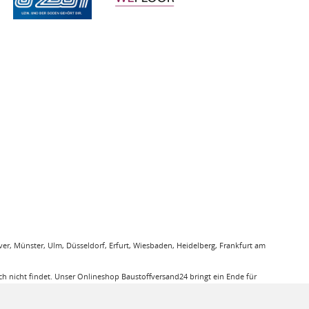
r, Münster, Ulm, Düsseldorf, Erfurt, Wiesbaden, Heidelberg, Frankfurt am
 nicht findet. Unser Onlineshop Baustoffversand24 bringt ein Ende für
gung. Sie bestellen bequem online und wir liefern die jeweiligen Produkte