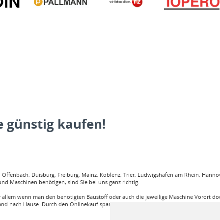
 günstig kaufen!
ffenbach, Duisburg, Freiburg, Mainz, Koblenz, Trier, Ludwigshafen am Rhein, Hannove
nd Maschinen benötigen, sind Sie bei uns ganz richtig.
llem wenn man den benötigten Baustoff oder auch die jeweilige Maschine Vorort doch
and nach Hause. Durch den Onlinekauf spart man sehr viel Zeit und körperliche Anstren