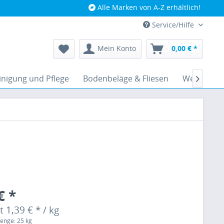
Alle Marken von A-Z erhältlich!
Service/Hilfe
Mein Konto
0,00 € *
inigung und Pflege
Bodenbeläge & Fliesen
Werkzeugz

€ *
 1,39 € * / kg
enge: 25 kg