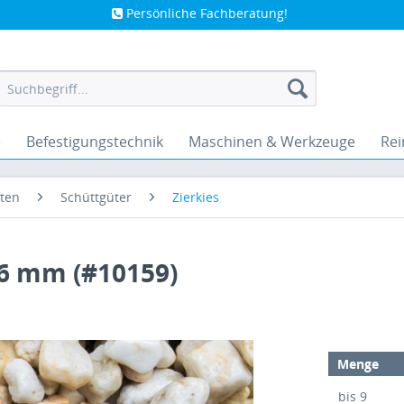
Persönliche Fachberatung!
e
Befestigungstechnik
Maschinen & Werkzeuge
Rei
ten
Schüttgüter
Zierkies
-16 mm (#10159)
Menge
bis
9