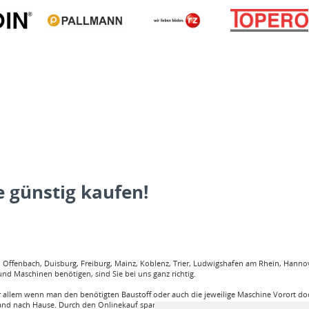
 günstig kaufen!
ffenbach, Duisburg, Freiburg, Mainz, Koblenz, Trier, Ludwigshafen am Rhein, Hannove
nd Maschinen benötigen, sind Sie bei uns ganz richtig.
llem wenn man den benötigten Baustoff oder auch die jeweilige Maschine Vorort doch
and nach Hause. Durch den Onlinekauf spart man sehr viel Zeit und körperliche Anstren