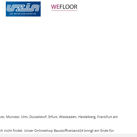
r, Münster, Ulm, Düsseldorf, Erfurt, Wiesbaden, Heidelberg, Frankfurt am
 nicht findet. Unser Onlineshop Baustoffversand24 bringt ein Ende für
gung. Sie bestellen bequem online und wir liefern die jeweiligen Produkte