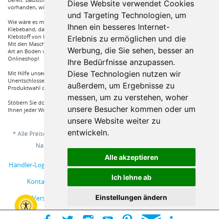
Diese Website verwendet Cookies
vorhanden, wie Dachfenster, Gartenhäuser und auch diverse Zäune.
und Targeting Technologien, um
Wie wäre es mit Klebstoffe von Uzin, wie zum Beispiel das Aluminium
Ihnen ein besseres Internet-
Klebeband, dass Sie auch bei hoher Hitze einsetzen können oder auch ein
Klebstoff von Bona, dass für verkleben von Massivholzdielen in Einsatz kommt.
Erlebnis zu ermöglichen und die
Mit den Maschinen von Wolff und Janser können sie im Handumdrehen jeder
Werbung, die Sie sehen, besser an
Art an Boden verarbeiten. Vieles mehr an Marken und Artikel nur bei uns im
Onlineshop!
Ihre Bedürfnisse anzupassen.
Diese Technologien nutzen wir
Mit Hilfe unserer Service Hotline sind Sie nur mit einem Anruf von ihrer
Unentschlossenheit erlöst und bekommen von einem Fachprofi die beste
außerdem, um Ergebnisse zu
Produktwahl die für sie relevant ist.
messen, um zu verstehen, woher
Stöbern Sie doch einfach durch unserem Sortiment und Sie werden sehen, dass
unsere Besucher kommen oder um
Ihnen jeder Wunsch erfüllt wird.
unsere Website weiter zu
entwickeln.
* Alle Preise inkl. gesetzl. Mehrwertsteuer zzgl.
Versandkosten
und ggf.
Nachnahmegebühren, wenn nicht anders beschrieben
Alle akzeptieren
Händler-Login
Musterbestellung
Über uns
Hilfe / Support
Ich lehne ab
Kontakt
AGB
Online-Streitschlichtungsplattform
Einstellungen ändern
Versand und Zahlungsbedingungen
Impressum
Widerrufsbelehrung
Datenschutzerklärung