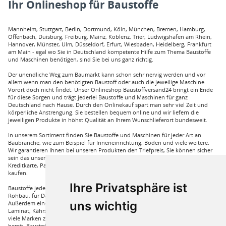
Ihr Onlineshop für Baustoffe
Mannheim, Stuttgart, Berlin, Dortmund, Köln, München, Bremen, Hamburg,
Offenbach, Duisburg, Freiburg, Mainz, Koblenz, Trier, Ludwigshafen am Rhein,
Hannover, Münster, Ulm, Düsseldorf, Erfurt, Wiesbaden, Heidelberg, Frankfurt
am Main - egal wo Sie in Deutschland kompetente Hilfe zum Thema Baustoffe
und Maschinen benötigen, sind Sie bei uns ganz richtig.
Der unendliche Weg zum Baumarkt kann schon sehr nervig werden und vor
allem wenn man den benötigten Baustoff oder auch die jeweilige Maschine
Vorort doch nicht findet. Unser Onlineshop Baustoffversand24 bringt ein Ende
für diese Sorgen und trägt jederlei Baustoffe und Maschinen für ganz
Deutschland nach Hause. Durch den Onlinekauf spart man sehr viel Zeit und
körperliche Anstrengung. Sie bestellen bequem online und wir liefern die
jeweiligen Produkte in höhst Qualität an Ihrem Wunschlieferort bundesweit.
In unserem Sortiment finden Sie Baustoffe und Maschinen für jeder Art an
Baubranche, wie zum Beispiel für Inneneinrichtung, Böden und viele weitere.
Wir garantieren Ihnen bei unseren Produkten den Triefpreis, Sie können sicher
sein das unsere Preisangebote die besten sind. Sie können bei uns mit
Kreditkarte, Paypal und auch mit Vorkasse bei uns auf Rechnung Baustoffe
kaufen.
Ihre Privatsphäre ist
Baustoffe jeder Art die sie für ihren Haus benötigen, wie beispielsweise für den
Rohbau, für Dämmungen für ihr Haus und für den Innenausbau. Wir führen
uns wichtig
Außerdem eine große Auswahl an Bodenbelägen wie GUNREBEN Parkett, JOKA
Laminat, Kährs Parkett, Pardor Laminat, PCV Boden der Marke Wefloor und
viele Marken zu Fliesen, hierzu steht unser Service Team aus Fachprofis zur Hilfe
bereit. Baustoffe für den Außenbereich haben wir ebenso in unserem Sortiment