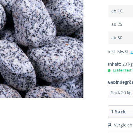
ab
10
ab
25
ab
50
inkl. MwSt.
z
Inhalt:
20 k
Lieferzeit
Gebindegrös
Vergleic