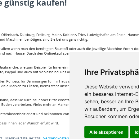
 günstig kaufen!
ffenbach, Duisburg, Freiburg, Mainz, Koblenz, Trier, Ludwigshafen am Rhein, Hannove
nd Maschinen benötigen, sind Sie bei uns ganz richtig.
llem wenn man den benötigten Baustoff oder auch die jeweilige Maschine Vorort doch
and nach Hause. Durch den Onlinekauf spart man sehr viel Zeit und körperliche Anstren
aubranche, wie zum Beispiel für Inneneinrichtung, Böden und viele weitere. Wir garant
Ihre Privatsphä
rte, Paypal und auch mit Vorkasse bei uns auf Rechnung Baustoffe kaufen.
e für den Rohbau, für Dämmungen für ihr Haus und für den Innenausbau. Wir führen A
Diese Website verwend
iele Marken zu Fliesen, hierzu steht unser Service Team aus Fachprofis zur Hilfe ber
ein besseres Internet-
band, dass Sie auch bei hoher Hitze einsetzen können oder auch ein Klebstoff von Bon
sehen, besser an Ihre 
Boden verarbeiten. Vieles mehr an Marken und Artikel nur bei uns im Onlineshop!
wir außerdem, um Erge
nentschlossenheit erlöst und bekommen von einem Fachprofi die beste Produktwahl die fü
Besucher kommen oder 
ass Ihnen jeder Wunsch erfüllt wird.
Alle akzeptieren
Ic
etzl. Mehrwertsteuer zzgl.
Versandkosten
und ggf. Nachnahmegebühren, wenn nic