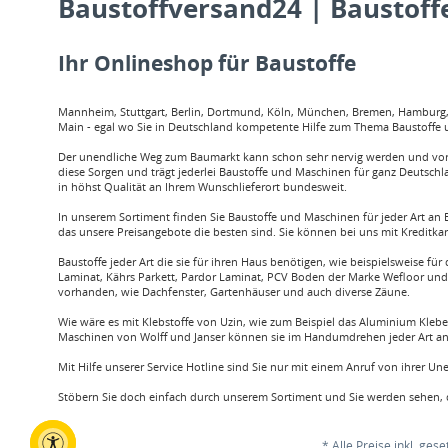
Baustoffversand24 | Baustoffe
Ihr Onlineshop für Baustoffe
Mannheim, Stuttgart, Berlin, Dortmund, Köln, München, Bremen, Hamburg, O
Main - egal wo Sie in Deutschland kompetente Hilfe zum Thema Baustoffe u
Der unendliche Weg zum Baumarkt kann schon sehr nervig werden und vor a
diese Sorgen und trägt jederlei Baustoffe und Maschinen für ganz Deutschl
in höhst Qualität an Ihrem Wunschlieferort bundesweit.
In unserem Sortiment finden Sie Baustoffe und Maschinen für jeder Art an B
das unsere Preisangebote die besten sind. Sie können bei uns mit Kreditka
Baustoffe jeder Art die sie für ihren Haus benötigen, wie beispielsweis
Laminat, Kährs Parkett, Pardor Laminat, PCV Boden der Marke Wefloor und v
vorhanden, wie Dachfenster, Gartenhäuser und auch diverse Zäune.
Wie wäre es mit Klebstoffe von Uzin, wie zum Beispiel das Aluminium Klebe
Maschinen von Wolff und Janser können sie im Handumdrehen jeder Art an 
Mit Hilfe unserer Service Hotline sind Sie nur mit einem Anruf von ihrer U
Stöbern Sie doch einfach durch unserem Sortiment und Sie werden sehen, d
* Alle Preise inkl. ges