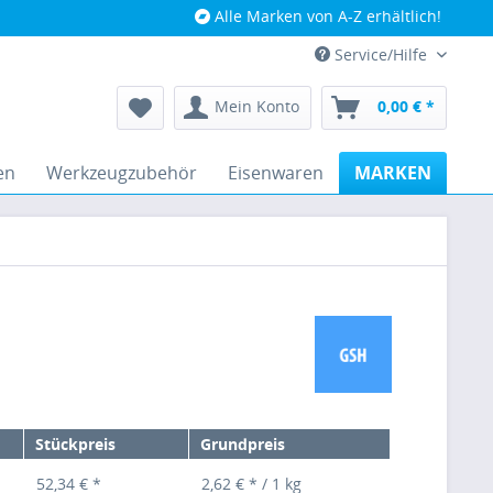
Alle Marken von A-Z erhältlich!
Service/Hilfe
Mein Konto
0,00 € *
en
Werkzeugzubehör
Eisenwaren
MARKEN
Stückpreis
Grundpreis
52,34 € *
2,62 € * / 1 kg