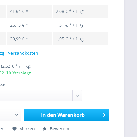
41,64 € *
2,08 € * / 1 kg
26,15 € *
1,31 € * / 1 kg
20,99 € *
1,05 € * / 1 kg
zgl. Versandkosten
g
(2,62 € * / 1 kg)
 12-16 Werktage
se:
In den Warenkorb
hen
Merken
Bewerten