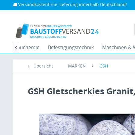
Versandkostenfreie Lieferung innerhalb Deutschland!
ffe
Bauchemie
Befestigungstechnik
Maschinen & 

Übersicht
MARKEN
GSH
GSH Gletscherkies Granit