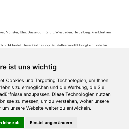
r, Münster, Ulm, Düsseldorf, Erfurt, Wiesbaden, Heidelberg, Frankfurt am
 nicht findet. Unser Onlineshop Baustoffversand24 bringt ein Ende für
gung. Sie bestellen bequem online und wir liefern die jeweiligen Produkte
ieren Ihnen bei unseren Produkten den Triefpreis, Sie können sicher sein
re ist uns wichtig
ußerdem eine große Auswahl an Bodenbelägen wie GUNREBEN Parkett, JOKA
et Cookies und Targeting Technologien, um Ihnen
eit. Baustoffe für den Außenbereich haben wir ebenso in unserem Sortiment
Erlebnis zu ermöglichen und die Werbung, die Sie
a, dass für verkleben von Massivholzdielen in Einsatz kommt. Mit den
Bedürfnisse anzupassen. Diese Technologien nutzen
bnisse zu messen, um zu verstehen, woher unsere
r sie relevant ist.
um unsere Website weiter zu entwickeln.
h lehne ab
Einstellungen ändern
ht anders beschrieben