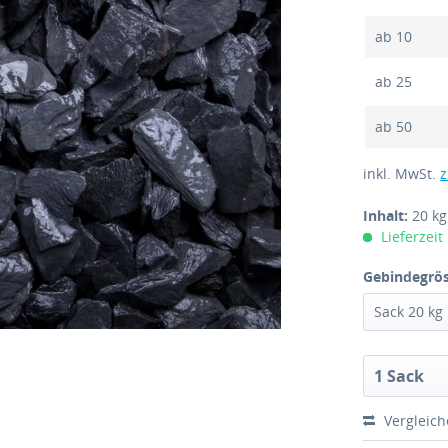
ab
10
ab
25
ab
50
inkl. MwSt.
z
Inhalt:
20 k
Lieferzeit
Gebindegrös
Vergleic