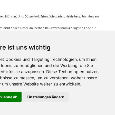
r, Münster, Ulm, Düsseldorf, Erfurt, Wiesbaden, Heidelberg, Frankfurt am
 nicht findet. Unser Onlineshop Baustoffversand24 bringt ein Ende für
gung. Sie bestellen bequem online und wir liefern die jeweiligen Produkte
ieren Ihnen bei unseren Produkten den Triefpreis, Sie können sicher sein
re ist uns wichtig
ußerdem eine große Auswahl an Bodenbelägen wie GUNREBEN Parkett, JOKA
et Cookies und Targeting Technologien, um Ihnen
eit. Baustoffe für den Außenbereich haben wir ebenso in unserem Sortiment
Erlebnis zu ermöglichen und die Werbung, die Sie
a, dass für verkleben von Massivholzdielen in Einsatz kommt. Mit den
Bedürfnisse anzupassen. Diese Technologien nutzen
bnisse zu messen, um zu verstehen, woher unsere
r sie relevant ist.
um unsere Website weiter zu entwickeln.
h lehne ab
Einstellungen ändern
ht anders beschrieben