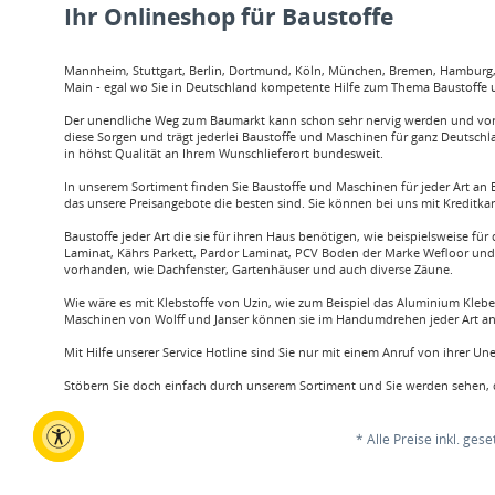
Ihr Onlineshop für Baustoffe
Mannheim, Stuttgart, Berlin, Dortmund, Köln, München, Bremen, Hamburg, O
Main - egal wo Sie in Deutschland kompetente Hilfe zum Thema Baustoffe u
Der unendliche Weg zum Baumarkt kann schon sehr nervig werden und vor a
diese Sorgen und trägt jederlei Baustoffe und Maschinen für ganz Deutschl
in höhst Qualität an Ihrem Wunschlieferort bundesweit.
In unserem Sortiment finden Sie Baustoffe und Maschinen für jeder Art an B
das unsere Preisangebote die besten sind. Sie können bei uns mit Kreditka
Baustoffe jeder Art die sie für ihren Haus benötigen, wie beispielsweis
Laminat, Kährs Parkett, Pardor Laminat, PCV Boden der Marke Wefloor und v
vorhanden, wie Dachfenster, Gartenhäuser und auch diverse Zäune.
Wie wäre es mit Klebstoffe von Uzin, wie zum Beispiel das Aluminium Klebe
Maschinen von Wolff und Janser können sie im Handumdrehen jeder Art an 
Mit Hilfe unserer Service Hotline sind Sie nur mit einem Anruf von ihrer U
Stöbern Sie doch einfach durch unserem Sortiment und Sie werden sehen, d
* Alle Preise inkl. ges