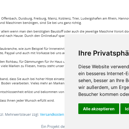
ffenbach, Duisburg, Freiburg, Mainz, Koblenz, Trier, Ludwigshafen am Rhein, Hannove
nd Maschinen benötigen, sind Sie bei uns ganz richtig.
llem wenn man den benötigten Baustoff oder auch die jeweilige Maschine Vorort doch
and nach Hause. Durch den Onlinekauf spart man sehr viel Zeit und körperliche Anstren
aubranche, wie zum Beispiel für Inneneinrichtung, Böden und viele weitere. Wir garant
Ihre Privatsphä
rte, Paypal und auch mit Vorkasse bei uns auf Rechnung Baustoffe kaufen.
e für den Rohbau, für Dämmungen für ihr Haus und für den Innenausbau. Wir führen A
Diese Website verwend
iele Marken zu Fliesen, hierzu steht unser Service Team aus Fachprofis zur Hilfe ber
ein besseres Internet-
band, dass Sie auch bei hoher Hitze einsetzen können oder auch ein Klebstoff von Bon
sehen, besser an Ihre 
Boden verarbeiten. Vieles mehr an Marken und Artikel nur bei uns im Onlineshop!
wir außerdem, um Erge
nentschlossenheit erlöst und bekommen von einem Fachprofi die beste Produktwahl die fü
Besucher kommen oder 
ass Ihnen jeder Wunsch erfüllt wird.
Alle akzeptieren
Ic
etzl. Mehrwertsteuer zzgl.
Versandkosten
und ggf. Nachnahmegebühren, wenn nic
Ein Projekt der
BV24 GmbH