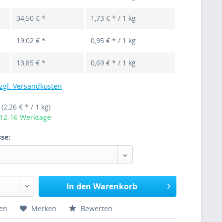
34,50 € *
1,73 € * / 1 kg
19,02 € *
0,95 € * / 1 kg
13,85 € *
0,69 € * / 1 kg
zgl. Versandkosten
g
(2,26 € * / 1 kg)
 12-16 Werktage
se:
In den Warenkorb
hen
Merken
Bewerten