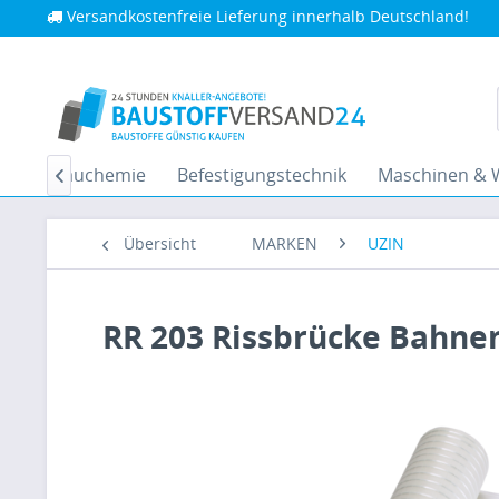
Versandkostenfreie Lieferung innerhalb Deutschland!
ffe
Bauchemie
Befestigungstechnik
Maschinen & 

Übersicht
MARKEN
UZIN
RR 203 Rissbrücke Bahn