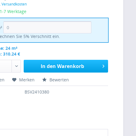
l. Versandkosten
 1-7 Werktage
m²
echnen Sie 5% Verschnitt ein.
e:
24 m²
:
310.24 €
In den Warenkorb
hen
Merken
Bewerten
BSV2410380