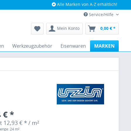
Alle Marken von A-Z erhältlich!
Service/Hilfe
Mein Konto
0,00 € *
en
Werkzeugzubehör
Eisenwaren
MARKEN
 € *
t 12,93 € * / m²
enge: 24 m²