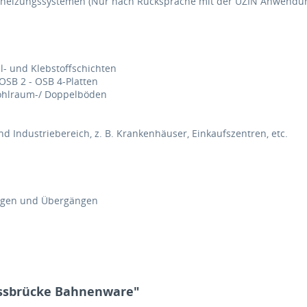
heizungssystemen (Nur nach Rücksprache mit der UZIN Anwendun
l- und Klebstoffschichten
OSB 2 - OSB 4-Platten
 Hohlraum-/ Doppelböden
Industriebereich, z. B. Krankenhäuser, Einkaufszentren, etc.
ugen und Übergängen
issbrücke Bahnenware"