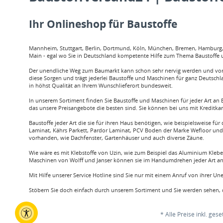
Ihr Onlineshop für Baustoffe
Mannheim, Stuttgart, Berlin, Dortmund, Köln, München, Bremen, Hamburg, O
Main - egal wo Sie in Deutschland kompetente Hilfe zum Thema Baustoffe u
Der unendliche Weg zum Baumarkt kann schon sehr nervig werden und vor a
diese Sorgen und trägt jederlei Baustoffe und Maschinen für ganz Deutschl
in höhst Qualität an Ihrem Wunschlieferort bundesweit.
In unserem Sortiment finden Sie Baustoffe und Maschinen für jeder Art an B
das unsere Preisangebote die besten sind. Sie können bei uns mit Kreditka
Baustoffe jeder Art die sie für ihren Haus benötigen, wie beispielsweis
Laminat, Kährs Parkett, Pardor Laminat, PCV Boden der Marke Wefloor und v
vorhanden, wie Dachfenster, Gartenhäuser und auch diverse Zäune.
Wie wäre es mit Klebstoffe von Uzin, wie zum Beispiel das Aluminium Klebe
Maschinen von Wolff und Janser können sie im Handumdrehen jeder Art an 
Mit Hilfe unserer Service Hotline sind Sie nur mit einem Anruf von ihrer U
Stöbern Sie doch einfach durch unserem Sortiment und Sie werden sehen, d
* Alle Preise inkl. ges