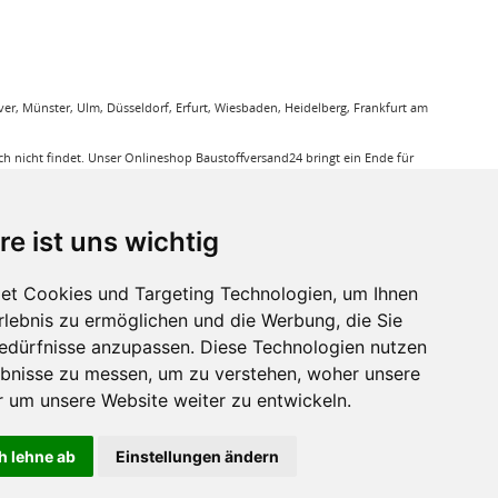
r, Münster, Ulm, Düsseldorf, Erfurt, Wiesbaden, Heidelberg, Frankfurt am
 nicht findet. Unser Onlineshop Baustoffversand24 bringt ein Ende für
gung. Sie bestellen bequem online und wir liefern die jeweiligen Produkte
ieren Ihnen bei unseren Produkten den Triefpreis, Sie können sicher sein
re ist uns wichtig
ußerdem eine große Auswahl an Bodenbelägen wie GUNREBEN Parkett, JOKA
et Cookies und Targeting Technologien, um Ihnen
eit. Baustoffe für den Außenbereich haben wir ebenso in unserem Sortiment
Erlebnis zu ermöglichen und die Werbung, die Sie
a, dass für verkleben von Massivholzdielen in Einsatz kommt. Mit den
Bedürfnisse anzupassen. Diese Technologien nutzen
bnisse zu messen, um zu verstehen, woher unsere
r sie relevant ist.
um unsere Website weiter zu entwickeln.
h lehne ab
Einstellungen ändern
ht anders beschrieben