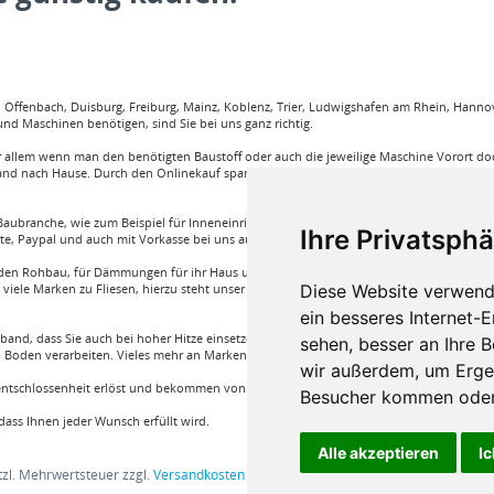
ffenbach, Duisburg, Freiburg, Mainz, Koblenz, Trier, Ludwigshafen am Rhein, Hannove
nd Maschinen benötigen, sind Sie bei uns ganz richtig.
llem wenn man den benötigten Baustoff oder auch die jeweilige Maschine Vorort doch
and nach Hause. Durch den Onlinekauf spart man sehr viel Zeit und körperliche Anstren
aubranche, wie zum Beispiel für Inneneinrichtung, Böden und viele weitere. Wir garant
Ihre Privatsphä
rte, Paypal und auch mit Vorkasse bei uns auf Rechnung Baustoffe kaufen.
e für den Rohbau, für Dämmungen für ihr Haus und für den Innenausbau. Wir führen A
Diese Website verwend
iele Marken zu Fliesen, hierzu steht unser Service Team aus Fachprofis zur Hilfe ber
ein besseres Internet-
band, dass Sie auch bei hoher Hitze einsetzen können oder auch ein Klebstoff von Bon
sehen, besser an Ihre 
Boden verarbeiten. Vieles mehr an Marken und Artikel nur bei uns im Onlineshop!
wir außerdem, um Erge
nentschlossenheit erlöst und bekommen von einem Fachprofi die beste Produktwahl die fü
Besucher kommen oder 
ass Ihnen jeder Wunsch erfüllt wird.
Alle akzeptieren
Ic
etzl. Mehrwertsteuer zzgl.
Versandkosten
und ggf. Nachnahmegebühren, wenn nic