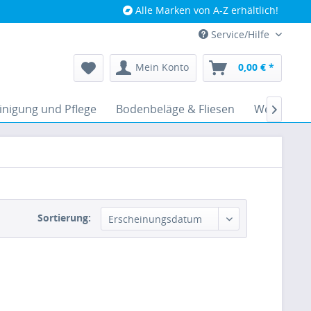
Alle Marken von A-Z erhältlich!
Service/Hilfe
Mein Konto
0,00 € *
inigung und Pflege
Bodenbeläge & Fliesen
Werkzeug

Sortierung: