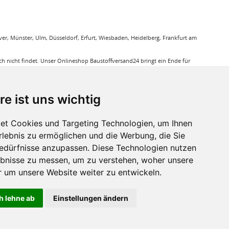
r, Münster, Ulm, Düsseldorf, Erfurt, Wiesbaden, Heidelberg, Frankfurt am
 nicht findet. Unser Onlineshop Baustoffversand24 bringt ein Ende für
gung. Sie bestellen bequem online und wir liefern die jeweiligen Produkte
ieren Ihnen bei unseren Produkten den Triefpreis, Sie können sicher sein
re ist uns wichtig
ußerdem eine große Auswahl an Bodenbelägen wie GUNREBEN Parkett, JOKA
et Cookies und Targeting Technologien, um Ihnen
eit. Baustoffe für den Außenbereich haben wir ebenso in unserem Sortiment
Erlebnis zu ermöglichen und die Werbung, die Sie
a, dass für verkleben von Massivholzdielen in Einsatz kommt. Mit den
Bedürfnisse anzupassen. Diese Technologien nutzen
bnisse zu messen, um zu verstehen, woher unsere
r sie relevant ist.
um unsere Website weiter zu entwickeln.
h lehne ab
Einstellungen ändern
ht anders beschrieben