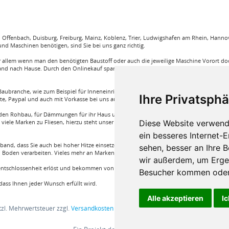
ffenbach, Duisburg, Freiburg, Mainz, Koblenz, Trier, Ludwigshafen am Rhein, Hannove
nd Maschinen benötigen, sind Sie bei uns ganz richtig.
llem wenn man den benötigten Baustoff oder auch die jeweilige Maschine Vorort doch
and nach Hause. Durch den Onlinekauf spart man sehr viel Zeit und körperliche Anstren
aubranche, wie zum Beispiel für Inneneinrichtung, Böden und viele weitere. Wir garant
Ihre Privatsphä
rte, Paypal und auch mit Vorkasse bei uns auf Rechnung Baustoffe kaufen.
e für den Rohbau, für Dämmungen für ihr Haus und für den Innenausbau. Wir führen A
Diese Website verwend
iele Marken zu Fliesen, hierzu steht unser Service Team aus Fachprofis zur Hilfe ber
ein besseres Internet-
band, dass Sie auch bei hoher Hitze einsetzen können oder auch ein Klebstoff von Bon
sehen, besser an Ihre 
Boden verarbeiten. Vieles mehr an Marken und Artikel nur bei uns im Onlineshop!
wir außerdem, um Erge
nentschlossenheit erlöst und bekommen von einem Fachprofi die beste Produktwahl die fü
Besucher kommen oder 
ass Ihnen jeder Wunsch erfüllt wird.
Alle akzeptieren
Ic
etzl. Mehrwertsteuer zzgl.
Versandkosten
und ggf. Nachnahmegebühren, wenn nic