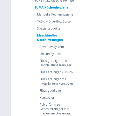
SURE - Ökologische Reiniger
SUMA Küchenhygiene
Manuelle Küchenhygiene
TASKI – Diverflow System
Spezialprodukte
Maschinelles
Geschirrreinigen
Revoflow System
Unison System
Flüssigreiniger und
Hochleistungsreiniger
Flüssigreiniger Pur-Eco
Flüssigreiniger mit
integriertem Klarspüler
Flüssigadditive
Klarspüler
Pulverförmige
Geschirrreiniger zur
manuellen Dosierung