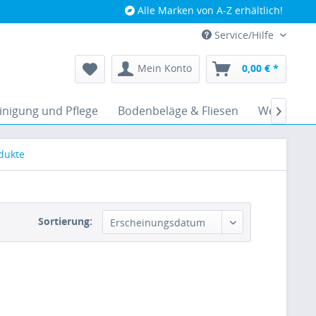
Alle Marken von A-Z erhältlich!
Service/Hilfe
Mein Konto
0,00 € *
inigung und Pflege
Bodenbeläge & Fliesen
Werkzeug

dukte
Sortierung: