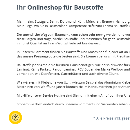
Ihr Onlineshop für Baustoffe
Mannheim, Stuttgart, Berlin, Dortmund, Köln, München, Bremen, Hamburg, O
Main - egal wo Sie in Deutschland kompetente Hilfe zum Thema Baustoffe u
Der unendliche Weg zum Baumarkt kann schon sehr nervig werden und vor a
diese Sorgen und trägt jederlei Baustoffe und Maschinen für ganz Deutschl
in höhst Qualität an Ihrem Wunschlieferort bundesweit.
In unserem Sortiment finden Sie Baustoffe und Maschinen für jeder Art an B
das unsere Preisangebote die besten sind. Sie können bei uns mit Kreditka
Baustoffe jeder Art die sie für ihren Haus benötigen, wie beispielsweis
Laminat, Kährs Parkett, Pardor Laminat, PCV Boden der Marke Wefloor und v
vorhanden, wie Dachfenster, Gartenhäuser und auch diverse Zäune.
Wie wäre es mit Klebstoffe von Uzin, wie zum Beispiel das Aluminium Klebe
Maschinen von Wolff und Janser können sie im Handumdrehen jeder Art an 
Mit Hilfe unserer Service Hotline sind Sie nur mit einem Anruf von ihrer U
Stöbern Sie doch einfach durch unserem Sortiment und Sie werden sehen, d
* Alle Preise inkl. ges