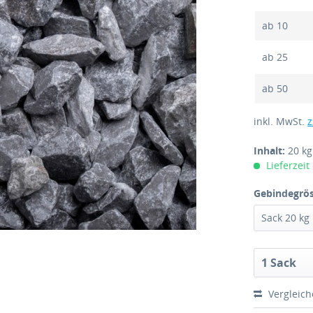
ab
10
ab
25
ab
50
inkl. MwSt.
z
Inhalt:
20 k
Lieferzeit
Gebindegrös
Vergleic