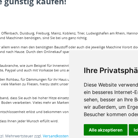
 günstig kaufen!
ffenbach, Duisburg, Freiburg, Mainz, Koblenz, Trier, Ludwigshafen am Rhein, Hannove
nd Maschinen benötigen, sind Sie bei uns ganz richtig.
llem wenn man den benötigten Baustoff oder auch die jeweilige Maschine Vorort doch
and nach Hause. Durch den Onlinekauf spart man sehr viel Zeit und körperliche Anstren
aubranche, wie zum Beispiel für Inneneinrichtung, Böden und viele weitere. Wir garant
Ihre Privatsphä
rte, Paypal und auch mit Vorkasse bei uns auf Rechnung Baustoffe kaufen.
e für den Rohbau, für Dämmungen für ihr Haus und für den Innenausbau. Wir führen A
Diese Website verwend
iele Marken zu Fliesen, hierzu steht unser Service Team aus Fachprofis zur Hilfe ber
ein besseres Internet-
band, dass Sie auch bei hoher Hitze einsetzen können oder auch ein Klebstoff von Bon
sehen, besser an Ihre 
Boden verarbeiten. Vieles mehr an Marken und Artikel nur bei uns im Onlineshop!
wir außerdem, um Erge
nentschlossenheit erlöst und bekommen von einem Fachprofi die beste Produktwahl die fü
Besucher kommen oder 
ass Ihnen jeder Wunsch erfüllt wird.
Alle akzeptieren
Ic
etzl. Mehrwertsteuer zzgl.
Versandkosten
und ggf. Nachnahmegebühren, wenn nic