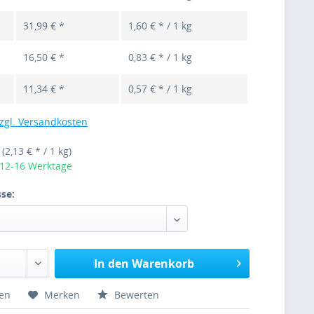
31,99 € *
1,60 € * / 1 kg
16,50 € *
0,83 € * / 1 kg
11,34 € *
0,57 € * / 1 kg
zgl. Versandkosten
g
(2,13 € * / 1 kg)
 12-16 Werktage
se:
In den Warenkorb
hen
Merken
Bewerten