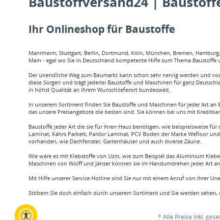
Baustoffversand24 | Baustoffe
Ihr Onlineshop für Baustoffe
Mannheim, Stuttgart, Berlin, Dortmund, Köln, München, Bremen, Hamburg, O
Main - egal wo Sie in Deutschland kompetente Hilfe zum Thema Baustoffe u
Der unendliche Weg zum Baumarkt kann schon sehr nervig werden und vor a
diese Sorgen und trägt jederlei Baustoffe und Maschinen für ganz Deutschl
in höhst Qualität an Ihrem Wunschlieferort bundesweit.
In unserem Sortiment finden Sie Baustoffe und Maschinen für jeder Art an B
das unsere Preisangebote die besten sind. Sie können bei uns mit Kreditka
Baustoffe jeder Art die sie für ihren Haus benötigen, wie beispielsweis
Laminat, Kährs Parkett, Pardor Laminat, PCV Boden der Marke Wefloor und v
vorhanden, wie Dachfenster, Gartenhäuser und auch diverse Zäune.
Wie wäre es mit Klebstoffe von Uzin, wie zum Beispiel das Aluminium Klebe
Maschinen von Wolff und Janser können sie im Handumdrehen jeder Art an 
Mit Hilfe unserer Service Hotline sind Sie nur mit einem Anruf von ihrer U
Stöbern Sie doch einfach durch unserem Sortiment und Sie werden sehen, d
* Alle Preise inkl. ges