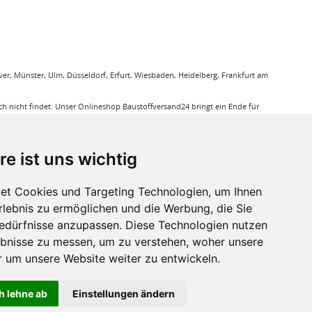
r, Münster, Ulm, Düsseldorf, Erfurt, Wiesbaden, Heidelberg, Frankfurt am
 nicht findet. Unser Onlineshop Baustoffversand24 bringt ein Ende für
gung. Sie bestellen bequem online und wir liefern die jeweiligen Produkte
ieren Ihnen bei unseren Produkten den Triefpreis, Sie können sicher sein
re ist uns wichtig
ußerdem eine große Auswahl an Bodenbelägen wie GUNREBEN Parkett, JOKA
et Cookies und Targeting Technologien, um Ihnen
eit. Baustoffe für den Außenbereich haben wir ebenso in unserem Sortiment
Erlebnis zu ermöglichen und die Werbung, die Sie
a, dass für verkleben von Massivholzdielen in Einsatz kommt. Mit den
Bedürfnisse anzupassen. Diese Technologien nutzen
bnisse zu messen, um zu verstehen, woher unsere
r sie relevant ist.
um unsere Website weiter zu entwickeln.
h lehne ab
Einstellungen ändern
ht anders beschrieben