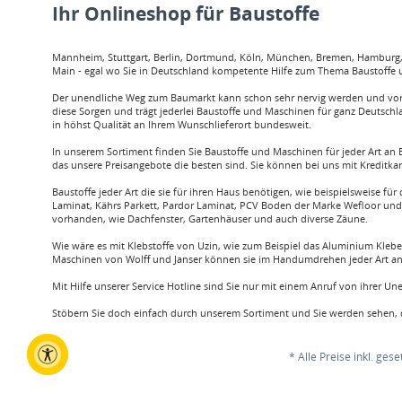
Ihr Onlineshop für Baustoffe
Mannheim, Stuttgart, Berlin, Dortmund, Köln, München, Bremen, Hamburg, O
Main - egal wo Sie in Deutschland kompetente Hilfe zum Thema Baustoffe u
Der unendliche Weg zum Baumarkt kann schon sehr nervig werden und vor a
diese Sorgen und trägt jederlei Baustoffe und Maschinen für ganz Deutschl
in höhst Qualität an Ihrem Wunschlieferort bundesweit.
In unserem Sortiment finden Sie Baustoffe und Maschinen für jeder Art an B
das unsere Preisangebote die besten sind. Sie können bei uns mit Kreditka
Baustoffe jeder Art die sie für ihren Haus benötigen, wie beispielsweis
Laminat, Kährs Parkett, Pardor Laminat, PCV Boden der Marke Wefloor und v
vorhanden, wie Dachfenster, Gartenhäuser und auch diverse Zäune.
Wie wäre es mit Klebstoffe von Uzin, wie zum Beispiel das Aluminium Klebe
Maschinen von Wolff und Janser können sie im Handumdrehen jeder Art an 
Mit Hilfe unserer Service Hotline sind Sie nur mit einem Anruf von ihrer U
Stöbern Sie doch einfach durch unserem Sortiment und Sie werden sehen, d
* Alle Preise inkl. ges