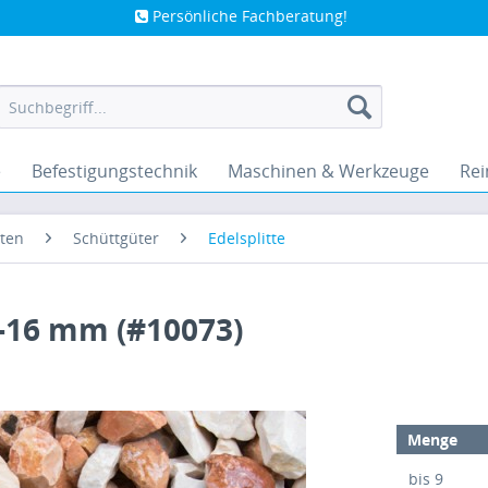
Persönliche Fachberatung!
e
Befestigungstechnik
Maschinen & Werkzeuge
Rei
ten
Schüttgüter
Edelsplitte
1-16 mm (#10073)
Menge
bis
9