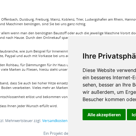
ffenbach, Duisburg, Freiburg, Mainz, Koblenz, Trier, Ludwigshafen am Rhein, Hannove
nd Maschinen benötigen, sind Sie bei uns ganz richtig.
llem wenn man den benötigten Baustoff oder auch die jeweilige Maschine Vorort doch
and nach Hause. Durch den Onlinekauf spart man sehr viel Zeit und körperliche Anstren
aubranche, wie zum Beispiel für Inneneinrichtung, Böden und viele weitere. Wir garant
Ihre Privatsphä
rte, Paypal und auch mit Vorkasse bei uns auf Rechnung Baustoffe kaufen.
e für den Rohbau, für Dämmungen für ihr Haus und für den Innenausbau. Wir führen A
Diese Website verwend
iele Marken zu Fliesen, hierzu steht unser Service Team aus Fachprofis zur Hilfe ber
ein besseres Internet-
band, dass Sie auch bei hoher Hitze einsetzen können oder auch ein Klebstoff von Bon
sehen, besser an Ihre 
Boden verarbeiten. Vieles mehr an Marken und Artikel nur bei uns im Onlineshop!
wir außerdem, um Erge
nentschlossenheit erlöst und bekommen von einem Fachprofi die beste Produktwahl die fü
Besucher kommen oder 
ass Ihnen jeder Wunsch erfüllt wird.
Alle akzeptieren
Ic
etzl. Mehrwertsteuer zzgl.
Versandkosten
und ggf. Nachnahmegebühren, wenn nic
Ein Projekt der
BV24 GmbH