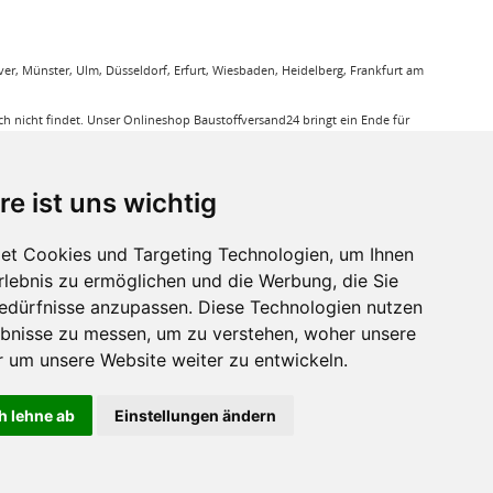
r, Münster, Ulm, Düsseldorf, Erfurt, Wiesbaden, Heidelberg, Frankfurt am
 nicht findet. Unser Onlineshop Baustoffversand24 bringt ein Ende für
gung. Sie bestellen bequem online und wir liefern die jeweiligen Produkte
ieren Ihnen bei unseren Produkten den Triefpreis, Sie können sicher sein
re ist uns wichtig
ußerdem eine große Auswahl an Bodenbelägen wie GUNREBEN Parkett, JOKA
et Cookies und Targeting Technologien, um Ihnen
eit. Baustoffe für den Außenbereich haben wir ebenso in unserem Sortiment
Erlebnis zu ermöglichen und die Werbung, die Sie
a, dass für verkleben von Massivholzdielen in Einsatz kommt. Mit den
Bedürfnisse anzupassen. Diese Technologien nutzen
bnisse zu messen, um zu verstehen, woher unsere
r sie relevant ist.
um unsere Website weiter zu entwickeln.
h lehne ab
Einstellungen ändern
ht anders beschrieben