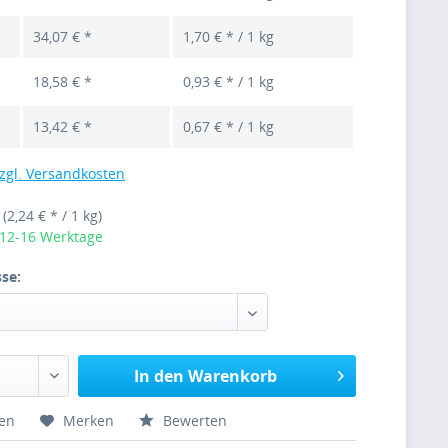
34,07 € *
1,70 € * / 1 kg
18,58 € *
0,93 € * / 1 kg
13,42 € *
0,67 € * / 1 kg
zgl. Versandkosten
g
(2,24 € * / 1 kg)
 12-16 Werktage
se:
In den Warenkorb
hen
Merken
Bewerten