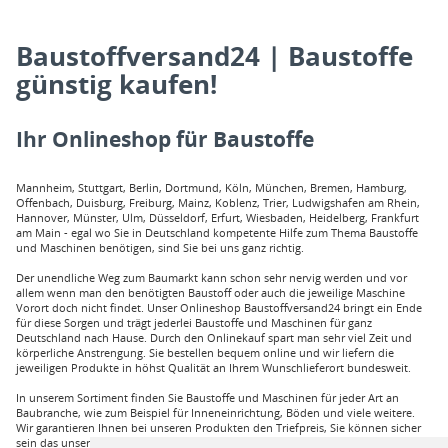
Baustoffversand24 | Baustoffe
günstig kaufen!
Ihr Onlineshop für Baustoffe
Mannheim, Stuttgart, Berlin, Dortmund, Köln, München, Bremen, Hamburg,
Offenbach, Duisburg, Freiburg, Mainz, Koblenz, Trier, Ludwigshafen am Rhein,
Hannover, Münster, Ulm, Düsseldorf, Erfurt, Wiesbaden, Heidelberg, Frankfurt
am Main - egal wo Sie in Deutschland kompetente Hilfe zum Thema Baustoffe
und Maschinen benötigen, sind Sie bei uns ganz richtig.
Der unendliche Weg zum Baumarkt kann schon sehr nervig werden und vor
allem wenn man den benötigten Baustoff oder auch die jeweilige Maschine
Vorort doch nicht findet. Unser Onlineshop Baustoffversand24 bringt ein Ende
für diese Sorgen und trägt jederlei Baustoffe und Maschinen für ganz
Deutschland nach Hause. Durch den Onlinekauf spart man sehr viel Zeit und
körperliche Anstrengung. Sie bestellen bequem online und wir liefern die
jeweiligen Produkte in höhst Qualität an Ihrem Wunschlieferort bundesweit.
In unserem Sortiment finden Sie Baustoffe und Maschinen für jeder Art an
Baubranche, wie zum Beispiel für Inneneinrichtung, Böden und viele weitere.
Wir garantieren Ihnen bei unseren Produkten den Triefpreis, Sie können sicher
sein das unsere Preisangebote die besten sind. Sie können bei uns mit