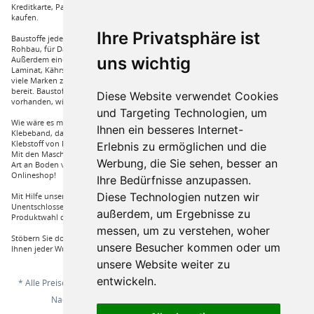
Kreditkarte, Paypal und auch mit Vorkasse bei uns auf Rechnung Baustoffe
kaufen.
Ihre Privatsphäre ist
Baustoffe jeder Art die sie für ihren Haus benötigen, wie beispielsweise für den
Rohbau, für Dämmungen für ihr Haus und für den Innenausbau. Wir führen
uns wichtig
Außerdem eine große Auswahl an Bodenbelägen wie GUNREBEN Parkett, JOKA
Laminat, Kährs Parkett, Pardor Laminat, PCV Boden der Marke Wefloor und
viele Marken zu Fliesen, hierzu steht unser Service Team aus Fachprofis zur Hilfe
bereit. Baustoffe für den Außenbereich haben wir ebenso in unserem Sortiment
Diese Website verwendet Cookies
vorhanden, wie Dachfenster, Gartenhäuser und auch diverse Zäune.
und Targeting Technologien, um
Wie wäre es mit Klebstoffe von Uzin, wie zum Beispiel das Aluminium
Ihnen ein besseres Internet-
Klebeband, dass Sie auch bei hoher Hitze einsetzen können oder auch ein
Klebstoff von Bona, dass für verkleben von Massivholzdielen in Einsatz kommt.
Erlebnis zu ermöglichen und die
Mit den Maschinen von Wolff und Janser können sie im Handumdrehen jeder
Werbung, die Sie sehen, besser an
Art an Boden verarbeiten. Vieles mehr an Marken und Artikel nur bei uns im
Onlineshop!
Ihre Bedürfnisse anzupassen.
Diese Technologien nutzen wir
Mit Hilfe unserer Service Hotline sind Sie nur mit einem Anruf von ihrer
Unentschlossenheit erlöst und bekommen von einem Fachprofi die beste
außerdem, um Ergebnisse zu
Produktwahl die für sie relevant ist.
messen, um zu verstehen, woher
Stöbern Sie doch einfach durch unserem Sortiment und Sie werden sehen, dass
unsere Besucher kommen oder um
Ihnen jeder Wunsch erfüllt wird.
unsere Website weiter zu
entwickeln.
* Alle Preise inkl. gesetzl. Mehrwertsteuer zzgl.
Versandkosten
und ggf.
Nachnahmegebühren, wenn nicht anders beschrieben