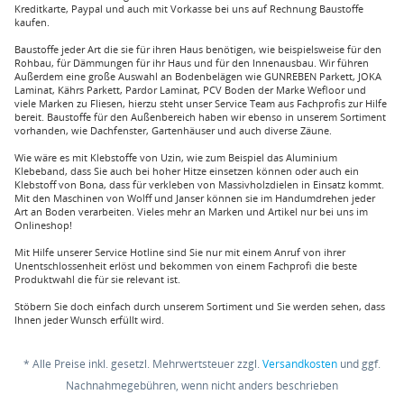
Kreditkarte, Paypal und auch mit Vorkasse bei uns auf Rechnung Baustoffe
kaufen.
Baustoffe jeder Art die sie für ihren Haus benötigen, wie beispielsweise für den
Rohbau, für Dämmungen für ihr Haus und für den Innenausbau. Wir führen
Außerdem eine große Auswahl an Bodenbelägen wie GUNREBEN Parkett, JOKA
Laminat, Kährs Parkett, Pardor Laminat, PCV Boden der Marke Wefloor und
viele Marken zu Fliesen, hierzu steht unser Service Team aus Fachprofis zur Hilfe
bereit. Baustoffe für den Außenbereich haben wir ebenso in unserem Sortiment
vorhanden, wie Dachfenster, Gartenhäuser und auch diverse Zäune.
Wie wäre es mit Klebstoffe von Uzin, wie zum Beispiel das Aluminium
Klebeband, dass Sie auch bei hoher Hitze einsetzen können oder auch ein
Klebstoff von Bona, dass für verkleben von Massivholzdielen in Einsatz kommt.
Mit den Maschinen von Wolff und Janser können sie im Handumdrehen jeder
Art an Boden verarbeiten. Vieles mehr an Marken und Artikel nur bei uns im
Onlineshop!
Mit Hilfe unserer Service Hotline sind Sie nur mit einem Anruf von ihrer
Unentschlossenheit erlöst und bekommen von einem Fachprofi die beste
Produktwahl die für sie relevant ist.
Stöbern Sie doch einfach durch unserem Sortiment und Sie werden sehen, dass
Ihnen jeder Wunsch erfüllt wird.
* Alle Preise inkl. gesetzl. Mehrwertsteuer zzgl.
Versandkosten
und ggf.
Nachnahmegebühren, wenn nicht anders beschrieben