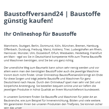
Baustoffversand24 | Baustoffe
günstig kaufen!
Ihr Onlineshop für Baustoffe
Mannheim, Stuttgart, Berlin, Dortmund, Köln, München, Bremen, Hamburg,
Offenbach, Duisburg, Freiburg, Mainz, Koblenz, Trier, Ludwigshafen am Rhein,
Hannover, Münster, Ulm, Düsseldorf, Erfurt, Wiesbaden, Heidelberg, Frankfurt
am Main - egal wo Sie in Deutschland kompetente Hilfe zum Thema Baustoffe
und Maschinen benötigen, sind Sie bei uns ganz richtig.
Der unendliche Weg zum Baumarkt kann schon sehr nervig werden und vor
allem wenn man den benötigten Baustoff oder auch die jeweilige Maschine
Vorort doch nicht findet. Unser Onlineshop Baustoffversand24 bringt ein Ende
für diese Sorgen und trägt jederlei Baustoffe und Maschinen für ganz
Deutschland nach Hause. Durch den Onlinekauf spart man sehr viel Zeit und
körperliche Anstrengung. Sie bestellen bequem online und wir liefern die
jeweiligen Produkte in höhst Qualität an Ihrem Wunschlieferort bundesweit.
In unserem Sortiment finden Sie Baustoffe und Maschinen für jeder Art an
Baubranche, wie zum Beispiel für Inneneinrichtung, Böden und viele weitere.
Wir garantieren Ihnen bei unseren Produkten den Triefpreis, Sie können sicher
sein das unsere Preisangebote die besten sind. Sie können bei uns mit