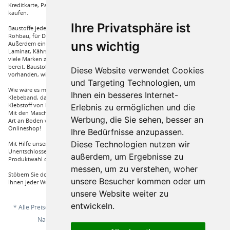
Kreditkarte, Paypal und auch mit Vorkasse bei uns auf Rechnung Baustoffe
kaufen.
Ihre Privatsphäre ist
Baustoffe jeder Art die sie für ihren Haus benötigen, wie beispielsweise für den
Rohbau, für Dämmungen für ihr Haus und für den Innenausbau. Wir führen
uns wichtig
Außerdem eine große Auswahl an Bodenbelägen wie GUNREBEN Parkett, JOKA
Laminat, Kährs Parkett, Pardor Laminat, PCV Boden der Marke Wefloor und
viele Marken zu Fliesen, hierzu steht unser Service Team aus Fachprofis zur Hilfe
bereit. Baustoffe für den Außenbereich haben wir ebenso in unserem Sortiment
Diese Website verwendet Cookies
vorhanden, wie Dachfenster, Gartenhäuser und auch diverse Zäune.
und Targeting Technologien, um
Wie wäre es mit Klebstoffe von Uzin, wie zum Beispiel das Aluminium
Ihnen ein besseres Internet-
Klebeband, dass Sie auch bei hoher Hitze einsetzen können oder auch ein
Klebstoff von Bona, dass für verkleben von Massivholzdielen in Einsatz kommt.
Erlebnis zu ermöglichen und die
Mit den Maschinen von Wolff und Janser können sie im Handumdrehen jeder
Werbung, die Sie sehen, besser an
Art an Boden verarbeiten. Vieles mehr an Marken und Artikel nur bei uns im
Onlineshop!
Ihre Bedürfnisse anzupassen.
Diese Technologien nutzen wir
Mit Hilfe unserer Service Hotline sind Sie nur mit einem Anruf von ihrer
Unentschlossenheit erlöst und bekommen von einem Fachprofi die beste
außerdem, um Ergebnisse zu
Produktwahl die für sie relevant ist.
messen, um zu verstehen, woher
Stöbern Sie doch einfach durch unserem Sortiment und Sie werden sehen, dass
unsere Besucher kommen oder um
Ihnen jeder Wunsch erfüllt wird.
unsere Website weiter zu
entwickeln.
* Alle Preise inkl. gesetzl. Mehrwertsteuer zzgl.
Versandkosten
und ggf.
Nachnahmegebühren, wenn nicht anders beschrieben