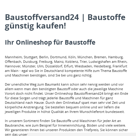
Baustoffversand24 | Baustoffe
günstig kaufen!
Ihr Onlineshop für Baustoffe
Mannheim, Stuttgart, Berlin, Dortmund, Köln, München, Bremen, Hamburg,
Offenbach, Duisburg, Freiburg, Mainz, Koblenz, Trier, Ludwigshafen am Rhein,
Hannover, Münster, Ulm, Düsseldorf, Erfurt, Wiesbaden, Heidelberg, Frankfurt
am Main - egal wo Sie in Deutschland kompetente Hilfe zum Thema Baustoffe
und Maschinen benötigen, sind Sie bei uns ganz richtig.
Der unendliche Weg zum Baumarkt kann schon sehr nervig werden und vor
allem wenn man den benötigten Baustoff oder auch die jeweilige Maschine
Vorort doch nicht findet. Unser Onlineshop Baustoffversand24 bringt ein Ende
für diese Sorgen und trägt jederlei Baustoffe und Maschinen für ganz
Deutschland nach Hause. Durch den Onlinekauf spart man sehr viel Zeit und
körperliche Anstrengung. Sie bestellen bequem online und wir liefern die
jeweiligen Produkte in höhst Qualität an Ihrem Wunschlieferort bundesweit.
In unserem Sortiment finden Sie Baustoffe und Maschinen für jeder Art an
Baubranche, wie zum Beispiel für Inneneinrichtung, Böden und viele weitere.
Wir garantieren Ihnen bei unseren Produkten den Triefpreis, Sie können sicher
sein das unsere Preisangebote die besten sind. Sie können bei uns mit