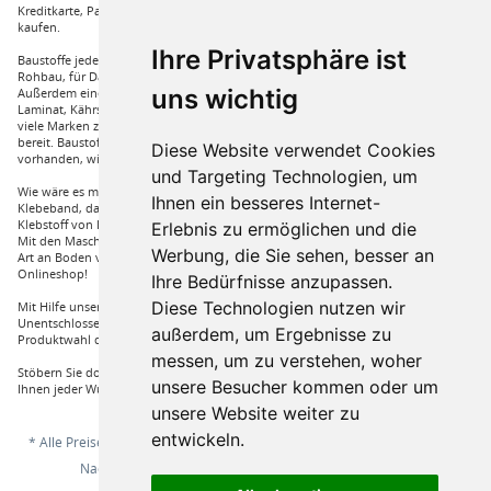
Kreditkarte, Paypal und auch mit Vorkasse bei uns auf Rechnung Baustoffe
kaufen.
Ihre Privatsphäre ist
Baustoffe jeder Art die sie für ihren Haus benötigen, wie beispielsweise für den
Rohbau, für Dämmungen für ihr Haus und für den Innenausbau. Wir führen
uns wichtig
Außerdem eine große Auswahl an Bodenbelägen wie GUNREBEN Parkett, JOKA
Laminat, Kährs Parkett, Pardor Laminat, PCV Boden der Marke Wefloor und
viele Marken zu Fliesen, hierzu steht unser Service Team aus Fachprofis zur Hilfe
bereit. Baustoffe für den Außenbereich haben wir ebenso in unserem Sortiment
Diese Website verwendet Cookies
vorhanden, wie Dachfenster, Gartenhäuser und auch diverse Zäune.
und Targeting Technologien, um
Wie wäre es mit Klebstoffe von Uzin, wie zum Beispiel das Aluminium
Ihnen ein besseres Internet-
Klebeband, dass Sie auch bei hoher Hitze einsetzen können oder auch ein
Klebstoff von Bona, dass für verkleben von Massivholzdielen in Einsatz kommt.
Erlebnis zu ermöglichen und die
Mit den Maschinen von Wolff und Janser können sie im Handumdrehen jeder
Werbung, die Sie sehen, besser an
Art an Boden verarbeiten. Vieles mehr an Marken und Artikel nur bei uns im
Onlineshop!
Ihre Bedürfnisse anzupassen.
Diese Technologien nutzen wir
Mit Hilfe unserer Service Hotline sind Sie nur mit einem Anruf von ihrer
Unentschlossenheit erlöst und bekommen von einem Fachprofi die beste
außerdem, um Ergebnisse zu
Produktwahl die für sie relevant ist.
messen, um zu verstehen, woher
Stöbern Sie doch einfach durch unserem Sortiment und Sie werden sehen, dass
unsere Besucher kommen oder um
Ihnen jeder Wunsch erfüllt wird.
unsere Website weiter zu
entwickeln.
* Alle Preise inkl. gesetzl. Mehrwertsteuer zzgl.
Versandkosten
und ggf.
Nachnahmegebühren, wenn nicht anders beschrieben