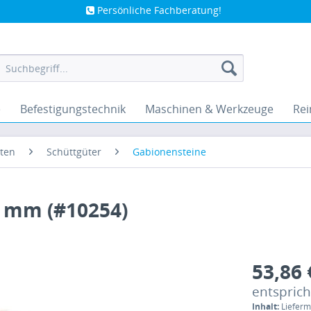
Persönliche Fachberatung!
e
Befestigungstechnik
Maschinen & Werkzeuge
Rei
ten
Schüttgüter
Gabionensteine
0 mm (#10254)
53,86 
entspricht
Inhalt:
Lieferm