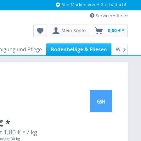
Alle Marken von A-Z erhältlich!
Service/Hilfe
Mein Konto
0,00 € *
nigung und Pflege
Bodenbeläge & Fliesen
Werkzeug

€ *
 1,80 € * / kg
enge: 30 kg