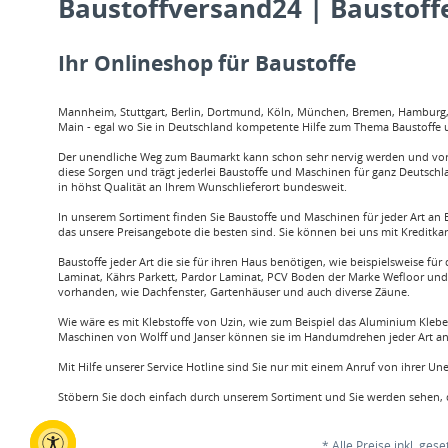
Baustoffversand24 | Baustoffe
Ihr Onlineshop für Baustoffe
Mannheim, Stuttgart, Berlin, Dortmund, Köln, München, Bremen, Hamburg, O
Main - egal wo Sie in Deutschland kompetente Hilfe zum Thema Baustoffe u
Der unendliche Weg zum Baumarkt kann schon sehr nervig werden und vor a
diese Sorgen und trägt jederlei Baustoffe und Maschinen für ganz Deutschl
in höhst Qualität an Ihrem Wunschlieferort bundesweit.
In unserem Sortiment finden Sie Baustoffe und Maschinen für jeder Art an B
das unsere Preisangebote die besten sind. Sie können bei uns mit Kreditka
Baustoffe jeder Art die sie für ihren Haus benötigen, wie beispielsweis
Laminat, Kährs Parkett, Pardor Laminat, PCV Boden der Marke Wefloor und v
vorhanden, wie Dachfenster, Gartenhäuser und auch diverse Zäune.
Wie wäre es mit Klebstoffe von Uzin, wie zum Beispiel das Aluminium Klebe
Maschinen von Wolff und Janser können sie im Handumdrehen jeder Art an 
Mit Hilfe unserer Service Hotline sind Sie nur mit einem Anruf von ihrer U
Stöbern Sie doch einfach durch unserem Sortiment und Sie werden sehen, d
* Alle Preise inkl. ges