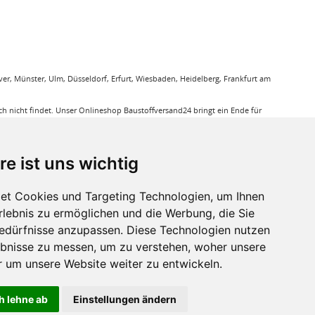
r, Münster, Ulm, Düsseldorf, Erfurt, Wiesbaden, Heidelberg, Frankfurt am
 nicht findet. Unser Onlineshop Baustoffversand24 bringt ein Ende für
gung. Sie bestellen bequem online und wir liefern die jeweiligen Produkte
ieren Ihnen bei unseren Produkten den Triefpreis, Sie können sicher sein
re ist uns wichtig
ußerdem eine große Auswahl an Bodenbelägen wie GUNREBEN Parkett, JOKA
et Cookies und Targeting Technologien, um Ihnen
eit. Baustoffe für den Außenbereich haben wir ebenso in unserem Sortiment
Erlebnis zu ermöglichen und die Werbung, die Sie
a, dass für verkleben von Massivholzdielen in Einsatz kommt. Mit den
Bedürfnisse anzupassen. Diese Technologien nutzen
bnisse zu messen, um zu verstehen, woher unsere
r sie relevant ist.
um unsere Website weiter zu entwickeln.
h lehne ab
Einstellungen ändern
ht anders beschrieben