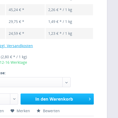
45,24 € *
2,26 € * / 1 kg
29,75 € *
1,49 € * / 1 kg
24,59 € *
1,23 € * / 1 kg
zgl. Versandkosten
g
(2,80 € * / 1 kg)
 12-16 Werktage
se:
In den Warenkorb
hen
Merken
Bewerten