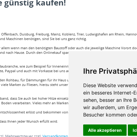
 günstig kaufen!
ffenbach, Duisburg, Freiburg, Mainz, Koblenz, Trier, Ludwigshafen am Rhein, Hannove
nd Maschinen benötigen, sind Sie bei uns ganz richtig.
llem wenn man den benötigten Baustoff oder auch die jeweilige Maschine Vorort doch
and nach Hause. Durch den Onlinekauf spart man sehr viel Zeit und körperliche Anstren
aubranche, wie zum Beispiel für Inneneinrichtung, Böden und viele weitere. Wir garant
Ihre Privatsphä
rte, Paypal und auch mit Vorkasse bei uns auf Rechnung Baustoffe kaufen.
e für den Rohbau, für Dämmungen für ihr Haus und für den Innenausbau. Wir führen A
Diese Website verwend
iele Marken zu Fliesen, hierzu steht unser Service Team aus Fachprofis zur Hilfe ber
ein besseres Internet-
band, dass Sie auch bei hoher Hitze einsetzen können oder auch ein Klebstoff von Bon
sehen, besser an Ihre 
Boden verarbeiten. Vieles mehr an Marken und Artikel nur bei uns im Onlineshop!
wir außerdem, um Erge
nentschlossenheit erlöst und bekommen von einem Fachprofi die beste Produktwahl die fü
Besucher kommen oder 
ass Ihnen jeder Wunsch erfüllt wird.
Alle akzeptieren
Ic
etzl. Mehrwertsteuer zzgl.
Versandkosten
und ggf. Nachnahmegebühren, wenn nic