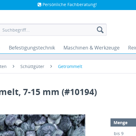
Persönliche Fachberatung!
e
Befestigungstechnik
Maschinen & Werkzeuge
Rei
ten
Schüttgüter
Getrommelt
melt, 7-15 mm (#10194)
Menge
bis
9