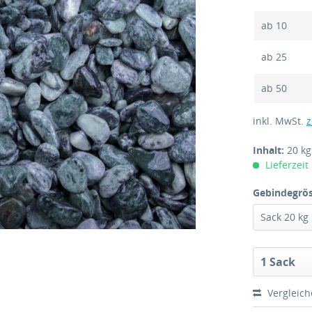
ab
10
ab
25
ab
50
inkl. MwSt.
z
Inhalt:
20 k
Lieferzeit
Gebindegrös
Vergleic