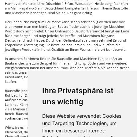
Hannover, Münster, Ulm, Düsseldorf, Erfurt, Wiesbaden, Heidelberg, Frankfurt
am Main - egal wo Sie in Deutschland kompetente Hilfe zum Thema Baustoffe
und Maschinen benötigen, sind Sie bei uns ganz richtig.
Der unendliche Weg zum Baumarkt kann schon sehr nervig werden und vor
allem wenn man den benötigten Baustoff oder auch die jeweilige Maschine
Vorort doch nicht findet. Unser Onlineshop Baustoffversand24 bringt ein Ende
für diese Sorgen und trägt jederlei Baustoffe und Maschinen für ganz
Deutschland nach Hause. Durch den Onlinekauf spart man sehr viel Zeit und
körperliche Anstrengung. Sie bestellen bequem online und wir liefern die
jeweiligen Produkte in höhst Qualität an Ihrem Wunschlieferort bundesweit.
In unserem Sortiment finden Sie Baustoffe und Maschinen für jeder Art an
Baubranche, wie zum Beispiel für Inneneinrichtung, Böden und viele weitere.
Wir garantieren Ihnen bei unseren Produkten den Triefpreis, Sie können sicher
sein das unsere Preisangebote die besten sind. Sie können bei uns mit
Kreditkarte, Paypal und auch mit Vorkasse bei uns auf Rechnung Baustoffe
kaufen.
Ihre Privatsphäre ist
Baustoffe jeder Art die sie für ihren Haus benötigen, wie beispielsweise für den
Rohbau, für Dämmungen für ihr Haus und für den Innenausbau. Wir führen
uns wichtig
Außerdem eine große Auswahl an Bodenbelägen wie GUNREBEN Parkett, JOKA
Laminat, Kährs Parkett, Pardor Laminat, PCV Boden der Marke Wefloor und
viele Marken zu Fliesen, hierzu steht unser Service Team aus Fachprofis zur Hilfe
bereit. Baustoffe für den Außenbereich haben wir ebenso in unserem Sortiment
Diese Website verwendet Cookies
vorhanden, wie Dachfenster, Gartenhäuser und auch diverse Zäune.
und Targeting Technologien, um
Wie wäre es mit Klebstoffe von Uzin, wie zum Beispiel das Aluminium
Ihnen ein besseres Internet-
Klebeband, dass Sie auch bei hoher Hitze einsetzen können oder auch ein
Klebstoff von Bona, dass für verkleben von Massivholzdielen in Einsatz kommt.