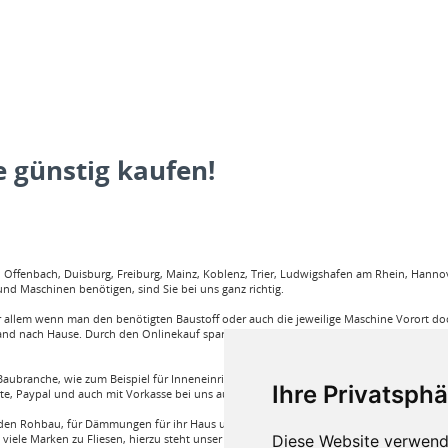
 günstig kaufen!
ffenbach, Duisburg, Freiburg, Mainz, Koblenz, Trier, Ludwigshafen am Rhein, Hannove
nd Maschinen benötigen, sind Sie bei uns ganz richtig.
llem wenn man den benötigten Baustoff oder auch die jeweilige Maschine Vorort doch
and nach Hause. Durch den Onlinekauf spart man sehr viel Zeit und körperliche Anstren
aubranche, wie zum Beispiel für Inneneinrichtung, Böden und viele weitere. Wir garant
Ihre Privatsphä
rte, Paypal und auch mit Vorkasse bei uns auf Rechnung Baustoffe kaufen.
e für den Rohbau, für Dämmungen für ihr Haus und für den Innenausbau. Wir führen A
Diese Website verwend
iele Marken zu Fliesen, hierzu steht unser Service Team aus Fachprofis zur Hilfe ber