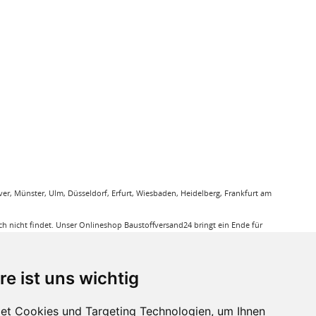
r, Münster, Ulm, Düsseldorf, Erfurt, Wiesbaden, Heidelberg, Frankfurt am
 nicht findet. Unser Onlineshop Baustoffversand24 bringt ein Ende für
gung. Sie bestellen bequem online und wir liefern die jeweiligen Produkte
ieren Ihnen bei unseren Produkten den Triefpreis, Sie können sicher sein
re ist uns wichtig
ußerdem eine große Auswahl an Bodenbelägen wie GUNREBEN Parkett, JOKA
et Cookies und Targeting Technologien, um Ihnen
eit. Baustoffe für den Außenbereich haben wir ebenso in unserem Sortiment