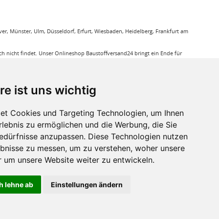
r, Münster, Ulm, Düsseldorf, Erfurt, Wiesbaden, Heidelberg, Frankfurt am
 nicht findet. Unser Onlineshop Baustoffversand24 bringt ein Ende für
gung. Sie bestellen bequem online und wir liefern die jeweiligen Produkte
ieren Ihnen bei unseren Produkten den Triefpreis, Sie können sicher sein
re ist uns wichtig
ußerdem eine große Auswahl an Bodenbelägen wie GUNREBEN Parkett, JOKA
et Cookies und Targeting Technologien, um Ihnen
eit. Baustoffe für den Außenbereich haben wir ebenso in unserem Sortiment
Erlebnis zu ermöglichen und die Werbung, die Sie
a, dass für verkleben von Massivholzdielen in Einsatz kommt. Mit den
Bedürfnisse anzupassen. Diese Technologien nutzen
bnisse zu messen, um zu verstehen, woher unsere
r sie relevant ist.
um unsere Website weiter zu entwickeln.
h lehne ab
Einstellungen ändern
ht anders beschrieben