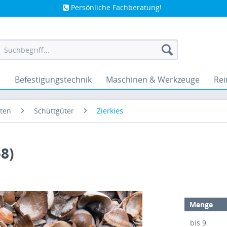
Persönliche Fachberatung!
e
Befestigungstechnik
Maschinen & Werkzeuge
Rei
ten
Schüttgüter
Zierkies
8)
Menge
bis
9