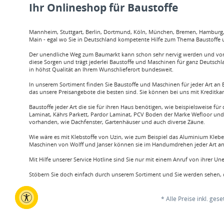
Ihr Onlineshop für Baustoffe
Mannheim, Stuttgart, Berlin, Dortmund, Köln, München, Bremen, Hamburg, O
Main - egal wo Sie in Deutschland kompetente Hilfe zum Thema Baustoffe u
Der unendliche Weg zum Baumarkt kann schon sehr nervig werden und vor a
diese Sorgen und trägt jederlei Baustoffe und Maschinen für ganz Deutschl
in höhst Qualität an Ihrem Wunschlieferort bundesweit.
In unserem Sortiment finden Sie Baustoffe und Maschinen für jeder Art an B
das unsere Preisangebote die besten sind. Sie können bei uns mit Kreditka
Baustoffe jeder Art die sie für ihren Haus benötigen, wie beispielsweis
Laminat, Kährs Parkett, Pardor Laminat, PCV Boden der Marke Wefloor und v
vorhanden, wie Dachfenster, Gartenhäuser und auch diverse Zäune.
Wie wäre es mit Klebstoffe von Uzin, wie zum Beispiel das Aluminium Klebe
Maschinen von Wolff und Janser können sie im Handumdrehen jeder Art an 
Mit Hilfe unserer Service Hotline sind Sie nur mit einem Anruf von ihrer U
Stöbern Sie doch einfach durch unserem Sortiment und Sie werden sehen, d
* Alle Preise inkl. ges