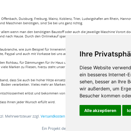
ffenbach, Duisburg, Freiburg, Mainz, Koblenz, Trier, Ludwigshafen am Rhein, Hannove
nd Maschinen benötigen, sind Sie bei uns ganz richtig.
llem wenn man den benötigten Baustoff oder auch die jeweilige Maschine Vorort doch
and nach Hause. Durch den Onlinekauf spart man sehr viel Zeit und körperliche Anstren
aubranche, wie zum Beispiel für Inneneinrichtung, Böden und viele weitere. Wir garant
Ihre Privatsphä
rte, Paypal und auch mit Vorkasse bei uns auf Rechnung Baustoffe kaufen.
e für den Rohbau, für Dämmungen für ihr Haus und für den Innenausbau. Wir führen A
Diese Website verwend
iele Marken zu Fliesen, hierzu steht unser Service Team aus Fachprofis zur Hilfe ber
ein besseres Internet-
band, dass Sie auch bei hoher Hitze einsetzen können oder auch ein Klebstoff von Bon
sehen, besser an Ihre 
Boden verarbeiten. Vieles mehr an Marken und Artikel nur bei uns im Onlineshop!
wir außerdem, um Erge
nentschlossenheit erlöst und bekommen von einem Fachprofi die beste Produktwahl die fü
Besucher kommen oder 
ass Ihnen jeder Wunsch erfüllt wird.
Alle akzeptieren
Ic
etzl. Mehrwertsteuer zzgl.
Versandkosten
und ggf. Nachnahmegebühren, wenn nic
Ein Projekt der
BV24 GmbH