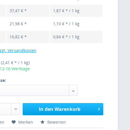
37,47 € *
1,87 € * / 1 kg
21,98 € *
1,10 € * / 1 kg
16,82 € *
0,84 € * / 1 kg
zgl. Versandkosten
g
(2,41 € * / 1 kg)
 12-16 Werktage
se:
In den Warenkorb
hen
Merken
Bewerten