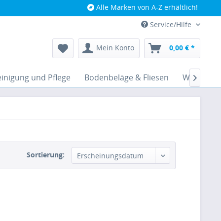
Alle Marken von A-Z erhältlich!
Service/Hilfe
Mein Konto
0,00 € *
inigung und Pflege
Bodenbeläge & Fliesen
Werkzeug

Sortierung: