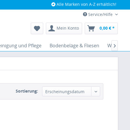
Alle Marken von A-Z erhältlich!
Service/Hilfe
Mein Konto
0,00 € *
inigung und Pflege
Bodenbeläge & Fliesen
Werkzeug

Sortierung: