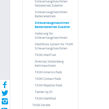
Scheuersaugmaschinen
Netzbetrieb Zubehör
Scheuersaugmaschinen
Batteriebetrieb
Scheuersaugmaschinen
Batteriebetrieb Zubehör
Halterung für
Scheuersaugmaschinen
IntelliDose System für TASKI
Scheuersaugmaschinen
TASKI InteliTrail
Diversey Stolzenberg
Kehrmaschinen
TASKI Americo Pads
TASKI Contact Pads
TASKI WipeOut Pads
Twister by DI
TASKI IntelliPad
TASKI Geräte