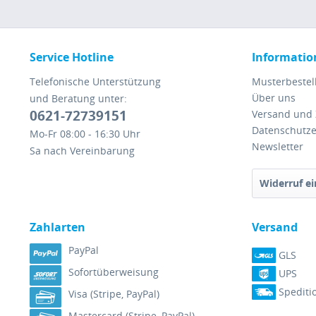
Service Hotline
Informatio
Telefonische Unterstützung
Musterbestel
Über uns
und Beratung unter:
0621-72739151
Versand und
Datenschutze
Mo-Fr 08:00 - 16:30 Uhr
Newsletter
Sa nach Vereinbarung
Widerruf ei
Zahlarten
Versand
PayPal
GLS
Sofortüberweisung
UPS
Spediti
Visa (Stripe, PayPal)
Mastercard (Stripe, PayPal)