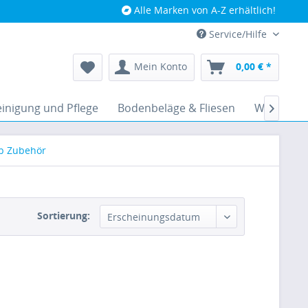
Alle Marken von A-Z erhältlich!
Service/Hilfe
Mein Konto
0,00 € *
inigung und Pflege
Bodenbeläge & Fliesen
Werkzeug

b Zubehör
Sortierung: