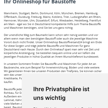
Ihr Onlineshop für Baustoffe
Mannheim, Stuttgart, Berlin, Dortmund, Köln, München, Bremen, Hamburg,
Offenbach, Duisburg, Freiburg, Mainz, Koblenz, Trier, Ludwigshafen am Rhein,
Hannover, Münster, Ulm, Düsseldorf, Erfurt, Wiesbaden, Heidelberg, Frankfurt
am Main - egal wo Sie in Deutschland kompetente Hilfe zum Thema Baustoffe
und Maschinen benötigen, sind Sie bei uns ganz richtig.
Der unendliche Weg zum Baumarkt kann schon sehr nervig werden und vor
allem wenn man den benötigten Baustoff oder auch die jeweilige Maschine
Vorort doch nicht findet. Unser Onlineshop Baustoffversand24 bringt ein Ende
für diese Sorgen und trägt jederlei Baustoffe und Maschinen für ganz
Deutschland nach Hause. Durch den Onlinekauf spart man sehr viel Zeit und
körperliche Anstrengung. Sie bestellen bequem online und wir liefern die
jeweiligen Produkte in höhst Qualität an Ihrem Wunschlieferort bundesweit.
In unserem Sortiment finden Sie Baustoffe und Maschinen für jeder Art an
Baubranche, wie zum Beispiel für Inneneinrichtung, Böden und viele weitere.
Wir garantieren Ihnen bei unseren Produkten den Triefpreis, Sie können sicher
sein das unsere Preisangebote die besten sind. Sie können bei uns mit
Kreditkarte, Paypal und auch mit Vorkasse bei uns auf Rechnung Baustoffe
kaufen.
Ihre Privatsphäre ist
Baustoffe jeder Art die sie für ihren Haus benötigen, wie beispielsweise für den
Rohbau, für Dämmungen für ihr Haus und für den Innenausbau. Wir führen
uns wichtig
Außerdem eine große Auswahl an Bodenbelägen wie GUNREBEN Parkett, JOKA
Laminat, Kährs Parkett, Pardor Laminat, PCV Boden der Marke Wefloor und
viele Marken zu Fliesen, hierzu steht unser Service Team aus Fachprofis zur Hilfe
bereit. Baustoffe für den Außenbereich haben wir ebenso in unserem Sortiment