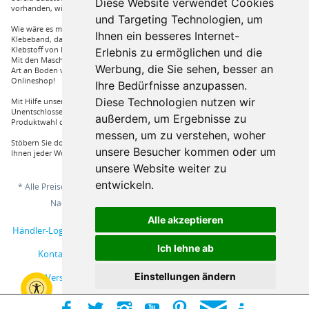
Diese Website verwendet Cookies
vorhanden, wie Dachfenster, Gartenhäuser und auch diverse Zäune.
und Targeting Technologien, um
Wie wäre es mit Klebstoffe von Uzin, wie zum Beispiel das Aluminium
Ihnen ein besseres Internet-
Klebeband, dass Sie auch bei hoher Hitze einsetzen können oder auch ein
Klebstoff von Bona, dass für verkleben von Massivholzdielen in Einsatz kommt.
Erlebnis zu ermöglichen und die
Mit den Maschinen von Wolff und Janser können sie im Handumdrehen jeder
Werbung, die Sie sehen, besser an
Art an Boden verarbeiten. Vieles mehr an Marken und Artikel nur bei uns im
Onlineshop!
Ihre Bedürfnisse anzupassen.
Diese Technologien nutzen wir
Mit Hilfe unserer Service Hotline sind Sie nur mit einem Anruf von ihrer
Unentschlossenheit erlöst und bekommen von einem Fachprofi die beste
außerdem, um Ergebnisse zu
Produktwahl die für sie relevant ist.
messen, um zu verstehen, woher
Stöbern Sie doch einfach durch unserem Sortiment und Sie werden sehen, dass
unsere Besucher kommen oder um
Ihnen jeder Wunsch erfüllt wird.
unsere Website weiter zu
entwickeln.
* Alle Preise inkl. gesetzl. Mehrwertsteuer zzgl.
Versandkosten
und ggf.
Nachnahmegebühren, wenn nicht anders beschrieben
Alle akzeptieren
Händler-Login
Musterbestellung
Über uns
Hilfe / Support
Ich lehne ab
Kontakt
AGB
Online-Streitschlichtungsplattform
Einstellungen ändern
Versand und Zahlungsbedingungen
Impressum
Widerrufsbelehrung
Datenschutzerklärung