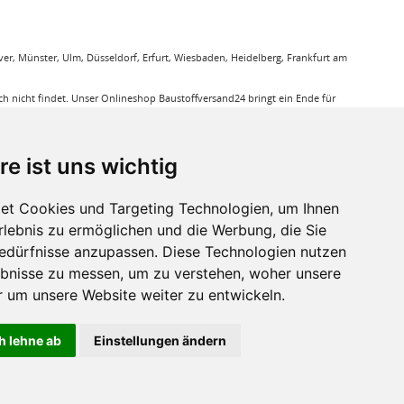
r, Münster, Ulm, Düsseldorf, Erfurt, Wiesbaden, Heidelberg, Frankfurt am
 nicht findet. Unser Onlineshop Baustoffversand24 bringt ein Ende für
gung. Sie bestellen bequem online und wir liefern die jeweiligen Produkte
ieren Ihnen bei unseren Produkten den Triefpreis, Sie können sicher sein
re ist uns wichtig
ußerdem eine große Auswahl an Bodenbelägen wie GUNREBEN Parkett, JOKA
et Cookies und Targeting Technologien, um Ihnen
eit. Baustoffe für den Außenbereich haben wir ebenso in unserem Sortiment
Erlebnis zu ermöglichen und die Werbung, die Sie
a, dass für verkleben von Massivholzdielen in Einsatz kommt. Mit den
Bedürfnisse anzupassen. Diese Technologien nutzen
bnisse zu messen, um zu verstehen, woher unsere
r sie relevant ist.
um unsere Website weiter zu entwickeln.
h lehne ab
Einstellungen ändern
ht anders beschrieben