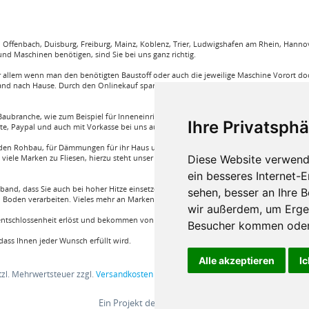
ffenbach, Duisburg, Freiburg, Mainz, Koblenz, Trier, Ludwigshafen am Rhein, Hannove
nd Maschinen benötigen, sind Sie bei uns ganz richtig.
llem wenn man den benötigten Baustoff oder auch die jeweilige Maschine Vorort doch
and nach Hause. Durch den Onlinekauf spart man sehr viel Zeit und körperliche Anstren
aubranche, wie zum Beispiel für Inneneinrichtung, Böden und viele weitere. Wir garant
Ihre Privatsphä
rte, Paypal und auch mit Vorkasse bei uns auf Rechnung Baustoffe kaufen.
e für den Rohbau, für Dämmungen für ihr Haus und für den Innenausbau. Wir führen A
Diese Website verwend
iele Marken zu Fliesen, hierzu steht unser Service Team aus Fachprofis zur Hilfe ber
ein besseres Internet-
band, dass Sie auch bei hoher Hitze einsetzen können oder auch ein Klebstoff von Bon
sehen, besser an Ihre 
Boden verarbeiten. Vieles mehr an Marken und Artikel nur bei uns im Onlineshop!
wir außerdem, um Erge
nentschlossenheit erlöst und bekommen von einem Fachprofi die beste Produktwahl die fü
Besucher kommen oder 
ass Ihnen jeder Wunsch erfüllt wird.
Alle akzeptieren
Ic
etzl. Mehrwertsteuer zzgl.
Versandkosten
und ggf. Nachnahmegebühren, wenn nic
Ein Projekt der
BV24 GmbH