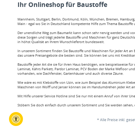
Ihr Onlineshop für Baustoffe
Mannheim, Stuttgart, Berlin, Dortmund, Köln, München, Bremen, Hamburg, O
Main - egal wo Sie in Deutschland kompetente Hilfe zum Thema Baustoffe u
Der unendliche Weg zum Baumarkt kann schon sehr nervig werden und vor a
diese Sorgen und trägt jederlei Baustoffe und Maschinen für ganz Deutschl
in höhst Qualität an Ihrem Wunschlieferort bundesweit.
In unserem Sortiment finden Sie Baustoffe und Maschinen für jeder Art an B
das unsere Preisangebote die besten sind. Sie können bei uns mit Kreditka
Baustoffe jeder Art die sie für ihren Haus benötigen, wie beispielsweis
Laminat, Kährs Parkett, Pardor Laminat, PCV Boden der Marke Wefloor und v
vorhanden, wie Dachfenster, Gartenhäuser und auch diverse Zäune.
Wie wäre es mit Klebstoffe von Uzin, wie zum Beispiel das Aluminium Klebe
Maschinen von Wolff und Janser können sie im Handumdrehen jeder Art an 
Mit Hilfe unserer Service Hotline sind Sie nur mit einem Anruf von ihrer U
Stöbern Sie doch einfach durch unserem Sortiment und Sie werden sehen, d
* Alle Preise inkl. ges