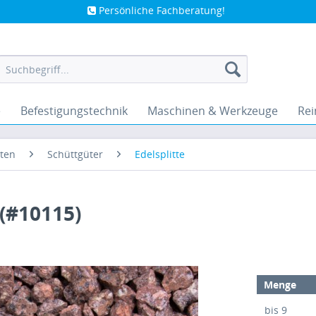
Persönliche Fachberatung!
e
Befestigungstechnik
Maschinen & Werkzeuge
Rei
ten
Schüttgüter
Edelsplitte
 (#10115)
Menge
bis
9